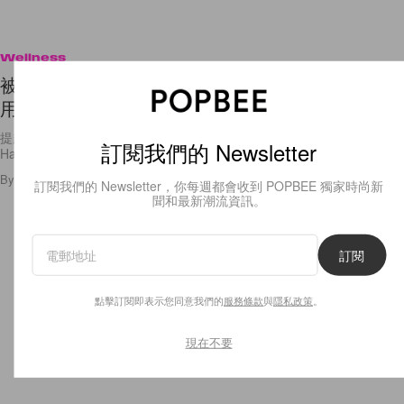
Wellness
被問到如何處理自己焦慮情緒，Anne Hathaway：
用火燒！
提起 Anne Hathaway，很多女生或許都會很羨慕她。的確，Anne
訂閱我們的 Newsletter
Hathaway
By
Crystal Chan
/
2019年1月22日
54
0
訂閱我們的 Newsletter，你每週都會收到 POPBEE 獨家時尚新
聞和最新潮流資訊。
訂閱
點擊訂閱即表示您同意我們的
服務條款
與
隱私政策
。
現在不要