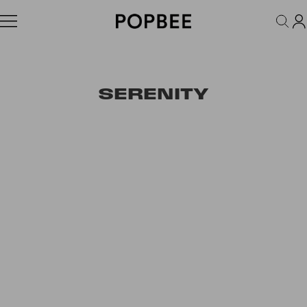
FASHION
ACCESSORIES
BEAUTY
WELLNESS
LIFESTYLE
SERENITY