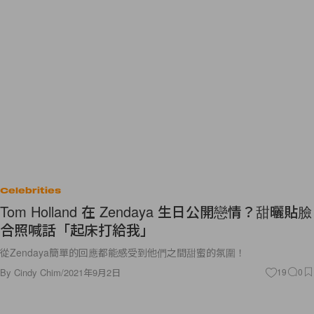
Celebrities
Tom Holland 在 Zendaya 生日公開戀情？甜曬貼臉
合照喊話「起床打給我」
從Zendaya簡單的回應都能感受到他們之間甜蜜的氛圍！
By
Cindy Chim
/
2021年9月2日
19
0