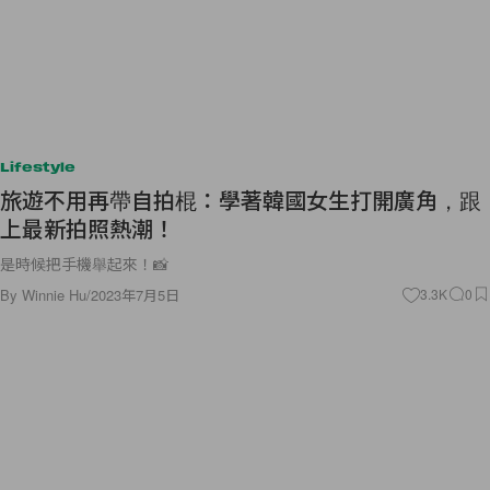
Lifestyle
旅遊不用再帶自拍棍：學著韓國女生打開廣角，跟
上最新拍照熱潮！
是時候把手機舉起來！📸
By
Winnie Hu
/
2023年7月5日
3.3K
0