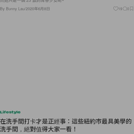
而她只是一個 23 歲的青春少女呢~
By
Bunny Lau
/
2020年6月8日
19
0
Lifestyle
在洗手間打卡才是正經事：這些紐約市最具美學的
洗手間，絕對值得大家一看！