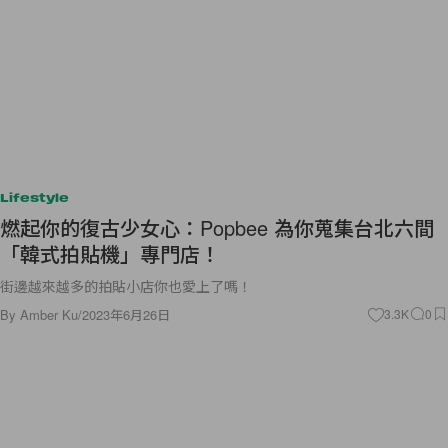
Lifestyle
燃起你的復古少女心：Popbee 為你蒐集台北六間
「韓式拍貼機」專門店！
街邊越來越多的拍貼小店你也愛上了嗎！
By
Amber Ku
/
2023年6月26日
3.3K
0