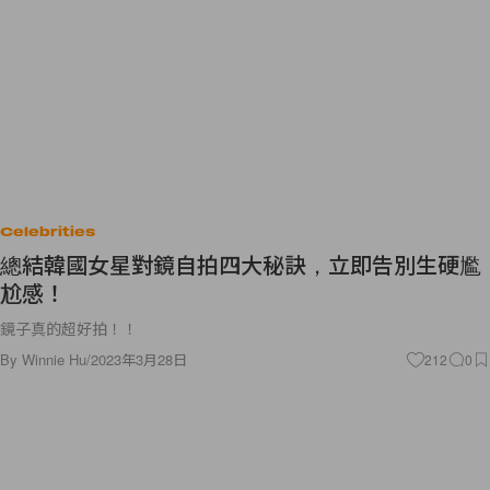
Celebrities
總結韓國女星對鏡自拍四大秘訣，立即告別生硬尷
尬感！
鏡子真的超好拍！！
By
Winnie Hu
/
2023年3月28日
212
0