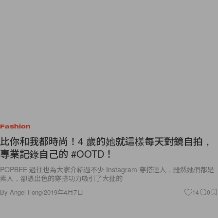
Fashion
比你和我都時尚！4 歲的她就這樣每天對鏡自拍，
專業記錄自己的 #OOTD！
POPBEE 過往也為大家介紹過不少 Instagram 穿搭達人，雖然她們都是
素人，卻憑出色的穿搭功力吸引了大批的
By
Angel Fong
/
2019年4月7日
14
0