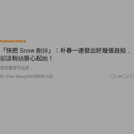
Celebrities
「快把 Snow 刪掉」：朴春一連發出好幾張自拍，
卻讓粉絲掛心起她！
真的要認不出來…
By
Ellen Wang
/
2023年8月16日
1.6K
0