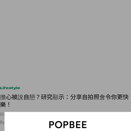
Lifestyle
擔心被說自戀？研究顯示：分享自拍照會令你更快
樂！
以後自拍可以更理直氣壯！
By
Ashley Pang
/
2020年7月19日
23
0