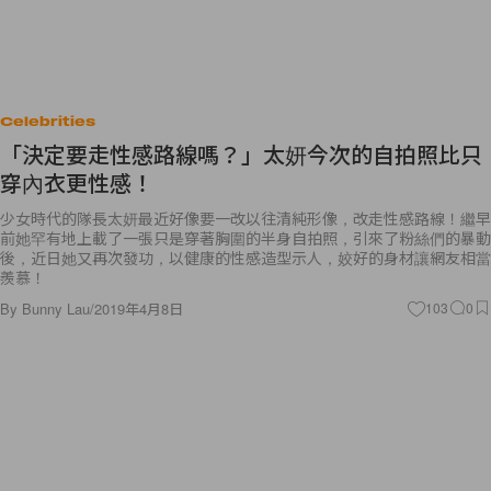
Celebrities
「決定要走性感路線嗎？」太妍今次的自拍照比只
穿內衣更性感！
少女時代的隊長太妍最近好像要一改以往清純形像，改走性感路線！繼早
前她罕有地上載了一張只是穿著胸圍的半身自拍照，引來了粉絲們的暴動
後，近日她又再次發功，以健康的性感造型示人，姣好的身材讓網友相當
羨慕！
By
Bunny Lau
/
2019年4月8日
103
0