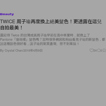
Beauty
TWICE 周子瑜再度換上絕美髮色！更透露在這兒
自拍最美！
還記得 Twice 的台灣成員周子瑜早前在高中畢業時，就換上了
Pantone「珊瑚橘」髮色嗎？當時很多網民和粉絲看見子瑜的新髮色，都
說這種顏色很好看，讓子瑜的氣質盡現。想不到事隔 1
By
Crystal Chan
/
2019年4月9日
24
0