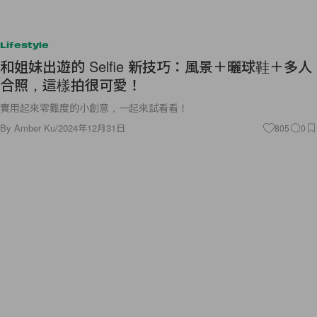
Lifestyle
和姐妹出遊的 Selfie 新技巧：風景＋曬球鞋＋多人
合照，這樣拍很可愛！
實用起來零難度的小創意，一起來試看看！
By
Amber Ku
/
2024年12月31日
805
0