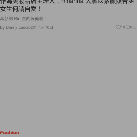
作為美妝品牌主理人，Rihanna 大膽以素顏照告訴
女生何謂自愛！
素顏的 Riri 真的很美啊！
By
Bunny Lau
/
2020年1月10日
10
0
Fashion