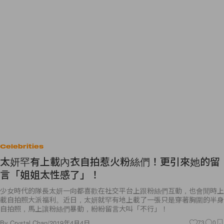
Celebrities
太妍罕有上載內衣自拍惹火粉絲們！更引來她的留
言「姐姐太性感了」！
少女時代的隊長太妍一向都喜歡在社交平台上跟粉絲們互動，也會閒時上
載自拍照大派福利。近日，太妍就罕有地上載了一張只是穿著胸圍的半身
自拍照，馬上讓粉絲們暴動，紛紛留言大叫「不行」！
By
Crystal Chan
/
2019年4月4日
73
0