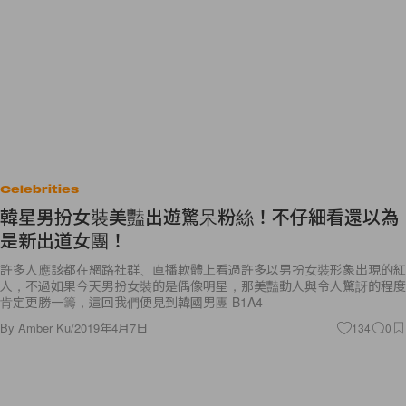
Celebrities
韓星男扮女裝美豔出遊驚呆粉絲！不仔細看還以為
是新出道女團！
許多人應該都在網路社群、直播軟體上看過許多以男扮女裝形象出現的紅
人，不過如果今天男扮女裝的是偶像明星，那美豔動人與令人驚訝的程度
肯定更勝一籌，這回我們便見到韓國男團 B1A4
By
Amber Ku
/
2019年4月7日
134
0