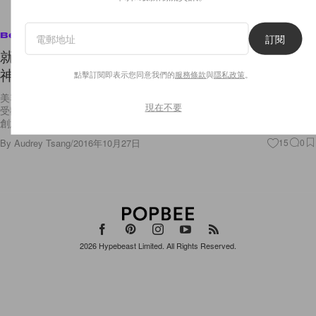
Beauty
訂閱
就算連一眾美容編輯也極力推薦！Chanel 的唇膏太
神了！
點擊訂閱即表示您同意我們的
服務條款
與
隱私政策
。
美容編輯們也喜愛的美妝品，必定是好貨， Chanel 的唇膏在美容界內的
現在不要
受歡迎程度，足以讓這產品成為大家的 top 10 推介之選。而品牌的全球
創意彩妝與色彩設計師 Lucia Pica 繼
By
Audrey Tsang
/
2016年10月27日
15
0
2026
Hypebeast Limited
. All Rights Reserved.