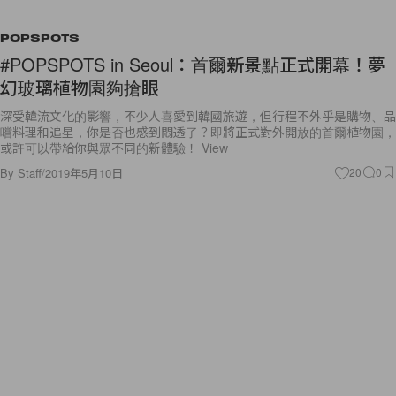
POPSPOTS
#POPSPOTS in Seoul：首爾新景點正式開幕！夢
幻玻璃植物園夠搶眼
深受韓流文化的影響，不少人喜愛到韓國旅遊，但行程不外乎是購物、品
嚐料理和追星，你是否也感到悶透了？即將正式對外開放的首爾植物園，
或許可以帶給你與眾不同的新體驗！ View
By
Staff
/
2019年5月10日
20
0