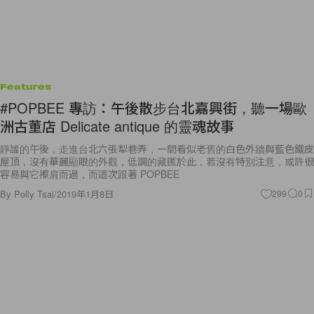
Features
#POPBEE 專訪：午後散步台北嘉興街，聽一場歐
洲古董店 Delicate antique 的靈魂故事
靜謐的午後，走進台北六張犁巷弄，一間看似老舊的白色外牆與藍色鐵皮
屋頂，沒有華麗顯眼的外觀，低調的藏匿於此，若沒有特別注意，或許很
容易與它擦肩而過，而這次跟著 POPBEE
By
Polly Tsai
/
2019年1月8日
299
0