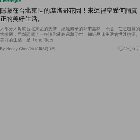
Lifestyle
隱藏在台北東區的摩洛哥花園！來這裡享受何謂真
正的美好生活。
大部分人對於台北東區的想像，總是繁華的都市叢林，不過，在這喧囂的
大樓間，居然隱藏了一座讓你能夠遠離俗世、細細品味生活的世外桃源。
美好的生活，是「onefifteen
By
Nancy Chen
/
2018年6月9日
32
0