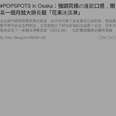
#POPSPOTS in Osaka：強調究極の蓬鬆口感，開
幕一個月就大排長龍「花束冰淇淋」
走出家門感受到那炙熱的氣溫，似乎也代表了炎炎夏日已經到來，對甜食
愛不釋手的女生們來說，又怎麼能少了好吃好拍的冰品呢？近日，日本大
阪便出現了一家霜淇淋專賣店「DEGLAB」，位於難波最新的藝術貨櫃
By
Ellen Wang
/
2019年5月14日
52
0