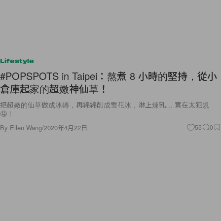
Lifestyle
#POPSPOTS in Taipei：熬煮 8 小時的堅持，從小
倉庫起家的超嫩神仙草！
把超嫩的仙草做成冰磚，再綿綿削成雪花冰，淋上煉乳… 實在太犯規
🤤！
By
Ellen Wang
/
2020年4月22日
55
0