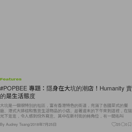
Features
#POPBEE 專題：隱身在大坑的潮店！Humanity 賣
的是生活態度
大坑是一個很特別的社區，富有香港特色的街道，充滿了各國菜式的餐
廳、港式大排檔和售賣生活物品的小店。趁著週末的下午來到這裡，在陽
光下逛逛，令人感到份外寫意。其中在新村街的轉角位，有一間名叫
By
Audrey Tsang
/
2018年7月25日
25
0