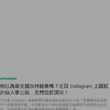
Lifestyle
你以為是美國加州秘景嗎？近日 Instagram 上超紅
的仙人掌公園，竟然位於深圳！
平日看 Instagram 總是羨慕外國有很多的超美打卡點？其實要拍出美照
不一定要飛到外國，今次要為你介紹的這個超美秘景就在我們附近的深
圳。說的就是位於深圳羅湖東郊的仙湖植物國！ ❁