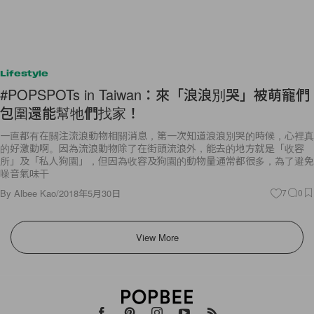
Lifestyle
#POPSPOTs in Taiwan：來「浪浪別哭」被萌寵們
包圍還能幫牠們找家！
一直都有在關注流浪動物相關消息，第一次知道浪浪別哭的時候，心裡真
的好激動啊。因為流浪動物除了在街頭流浪外，能去的地方就是「收容
所」及「私人狗園」，但因為收容及狗園的動物量通常都很多，為了避免
噪音氣味干
By
Albee Kao
/
2018年5月30日
7
0
View More