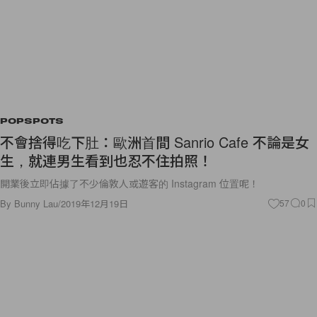
POPSPOTS
不會捨得吃下肚：歐洲首間 Sanrio Cafe 不論是女
生，就連男生看到也忍不住拍照！
開業後立即佔據了不少倫敦人或遊客的 Instagram 位置呢！
By
Bunny Lau
/
2019年12月19日
57
0