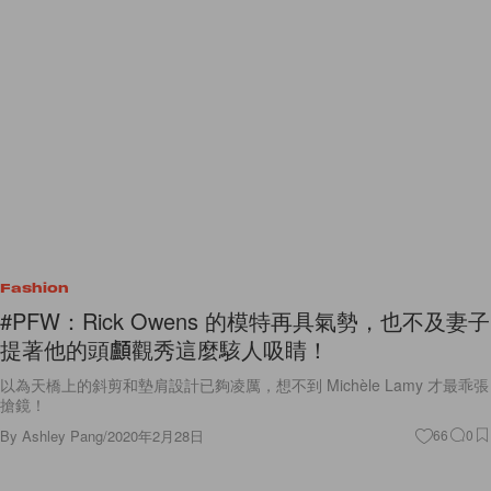
Fashion
#PFW：Rick Owens 的模特再具氣勢，也不及妻子
提著他的頭顱觀秀這麼駭人吸睛！
以為天橋上的斜剪和墊肩設計已夠凌厲，想不到 Michèle Lamy 才最乖張
搶鏡！
By
Ashley Pang
/
2020年2月28日
66
0