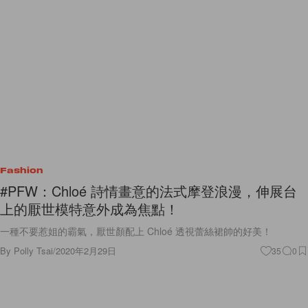
Fashion
#PFW：Chloé 詩情畫意的法式摩登浪漫，伸展台
上的厭世模特意外成為焦點！
一種不要惹姐的霸氣，厭世顏配上 Chloé 透視蕾絲裙帥的好美！
By
Polly Tsai
/
2020年2月29日
35
0