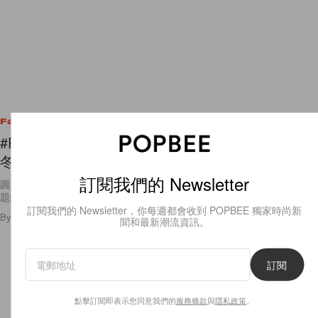
Fashion
#PFW：一片 70 年代閃爍氛圍中，近賞 Celine 秋
冬季的奢華手袋
訂閱我們的 Newsletter
圓盒形手袋和鑲有 Celine 馬車標誌的 clutch，看來勢必成為秋冬季的話
題款式！
訂閱我們的 Newsletter，你每週都會收到 POPBEE 獨家時尚新
By
Ashley Pang
/
2020年3月1日
23
0
聞和最新潮流資訊。
訂閱
點擊訂閱即表示您同意我們的
服務條款
與
隱私政策
。