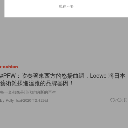
現在不要
Fashion
#PFW：吹奏著東西方的悠揚曲調，Loewe 將日本
藝術雜揉進溫雅的品牌基因！
每一套都像是現代維納斯的再生！
By
Polly Tsai
/
2020年2月29日
7
0