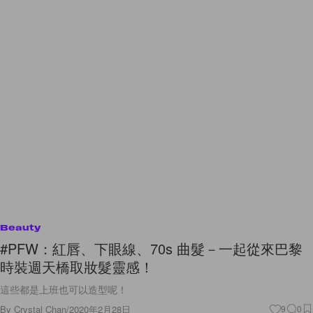
Beauty
#PFW：紅唇、下眼線、70s 曲髮－一起從來巴黎
時裝週天橋取妝髮靈感！
這些都是上班也可以造型呢！
By
Crystal Chan
/
2020年2月28日
9
0