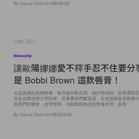
By
Crystal Chan
/
2019年6月4日
20
0
Beauty
讓歐陽娜娜愛不釋手忍不住要分
是 Bobbi Brown 這款唇膏！
女生總喜歡囤積唇膏，每次看到新出的、設計時尚的、顏色漂亮
乖拿出銀包把它帶回家。但其實我們都知道，在芸芸那麼多唇膏
到我們的寵幸，經常使用。也就是因為這些唇膏好用，顏色
By
Crystal Chan
/
2019年3月20日