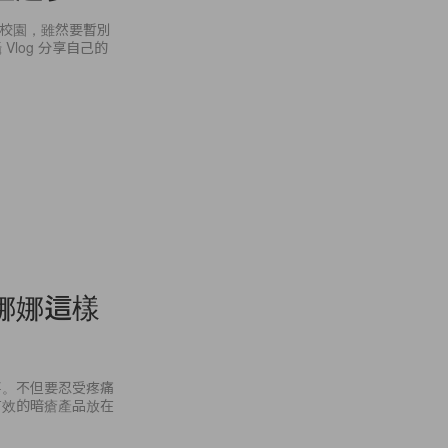
回歸校園，雖然要暫別
log 分享自己的
娜娜這樣
事。不但要忍受疼痛
有效的暗瘡產品放在