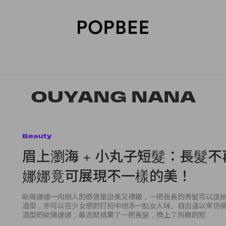
SORIES
BEAUTY
WELLNESS
LIFESTYLE
CELEBRITIES
V
OUYANG NANA
Beauty
眉上瀏海 + 小丸子短髮：長髮
娜娜竟可展現不一樣的美！
歐陽娜娜一向給人的感覺是甜美又標緻，一把長長的秀髮可以讓
造型，亦可以在少女感的打扮中增添一點女人味。自出道以來彷
造型的歐陽娜娜，最近就捨棄了一把長髮，換上了別緻的短