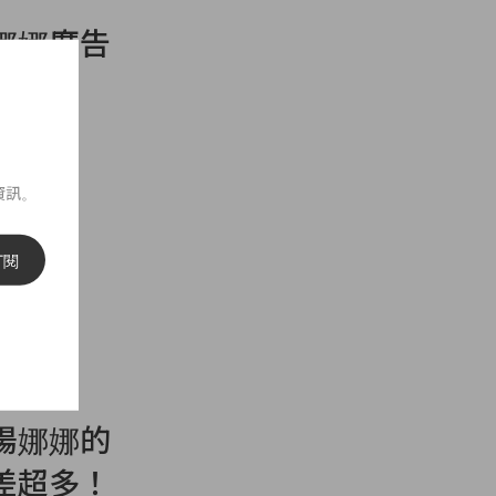
娜娜廣告
資訊。
訂閱
陽娜娜的
差超多！