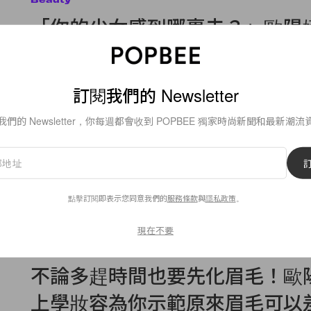
「你的少女感到哪裏去？」歐陽
妝容被網民揶揄像老了 10 歲！
作為台灣知名的 IT Girl／女演員／音樂家，18
訂閱我們的 Newsletter
By
Crystal Chan
/
2018年11月14日
我們的 Newsletter，你每週都會收到 POPBEE 獨家時尚新聞和最新潮流
點擊訂閱即表示您同意我們的
服務條款
與
隱私政策
。
8
0
現在不要
Beauty
不論多趕時間也要先化眉毛！歐
上學妝容為你示範原來眉毛可以