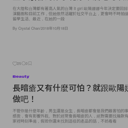
在大陸和台灣都有著高人氣的台灣 It girl 歐陽娜娜今年決定要
演藝圈和目前工作，但她依然活躍於社交平台上，更會時不時拍攝 V
留學生活。最近，在她的一段
By
Crystal Chan
/
2018年10月18日
25
0
Beauty
長暗瘡又有什麼可怕？就跟歐陽
做吧！
不管你是什麼年齡，男生還是女生，長暗瘡都會是我們最害怕的
感覺，會有影響外觀。對於經常會長暗瘡的人，絕對需要找幾款
家裡時刻準備，假若你還未找到這樣的產品的話，不妨看看