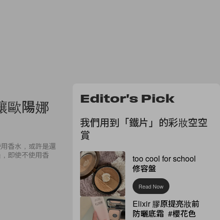
Editor's Pick
讓歐陽娜
我們用到「鐵片」的彩妝空空
賞
使用香水，或許是還
過，即使不使用香
too cool for school
修容盤
Read Now
Elixir 膠原提亮妝前
防曬底霜 #櫻花色