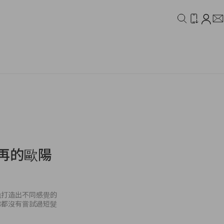
IDEO
CAMPAIGN
不再的歐陽
她打造出不同感覺的
彿都沒有嘗試過短髮