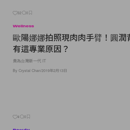
32
0
Wellness
歐陽娜娜拍照現肉肉手臂！圓潤
有這專業原因？
貴為台灣新一代 IT
By
Crystal Chan
/
2019年2月13日
4
0
Beauty