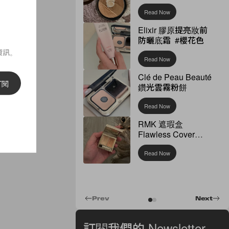
Read Now
Elixir 膠原提亮妝前
防曬底霜 #櫻花色
資訊。
Read Now
Clé de Peau Beauté
訂閱
鑽光雲霧粉餅
Read Now
RMK 遮瑕盒
Flawless Cover
Concealer
Read Now
Prev
Next
訂閱我們的 Newsletter