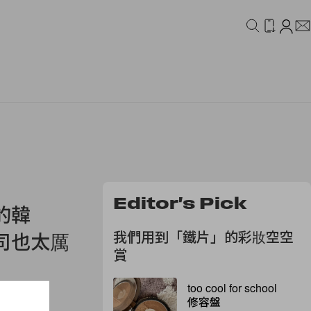
IDEO
CAMPAIGN
Editor's Pick
的韓
我們用到「鐵片」的彩妝空空
司也太厲
賞
too cool for school
修容盤