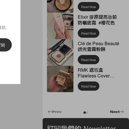
Read Now
Elixir 膠原提亮妝前
防曬底霜 #櫻花色
資訊。
Read Now
Clé de Peau Beauté
訂閱
鑽光雲霧粉餅
Read Now
RMK 遮瑕盒
Flawless Cover
Concealer
Read Now
Prev
Next
訂閱我們的 Newsletter