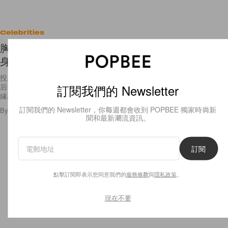
Celebrities
胸前大解放！Madonna 女兒 Lourdes Leon 透視連
身裙造型比媽媽更性感大膽！
投身模特兒界的星二代 Lourdes Leon 早已是傳媒關注的 IT Girl，作為天
訂閱我們的 Newsletter
后 Madonna 的女兒，很多人都會把她跟媽媽作比較，或許是因著基因的
緣故，Lourdes Leon
訂閱我們的 Newsletter，你每週都會收到 POPBEE 獨家時尚新
By
Bunny Lau
/
2018年11月7日
13
0
聞和最新潮流資訊。
訂閱
點擊訂閱即表示您同意我們的
服務條款
與
隱私政策
。
現在不要