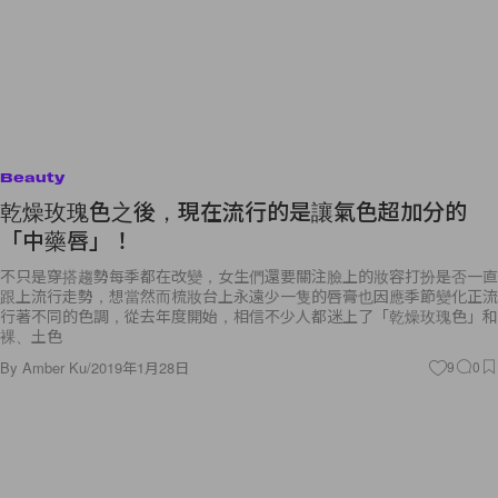
Beauty
乾燥玫瑰色之後，現在流行的是讓氣色超加分的
「中藥唇」！
不只是穿搭趨勢每季都在改變，女生們還要關注臉上的妝容打扮是否一直
跟上流行走勢，想當然而梳妝台上永遠少一隻的唇膏也因應季節變化正流
行著不同的色調，從去年度開始，相信不少人都迷上了「乾燥玫瑰色」和
裸、土色
By
Amber Ku
/
2019年1月28日
9
0