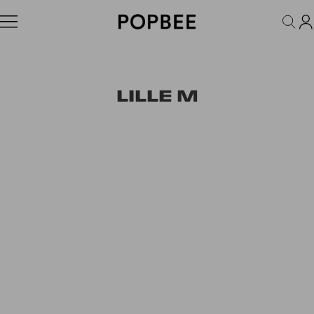
FASHION
ACCESSORIES
BEAUTY
WELLNESS
LIFESTYLE
LILLE M