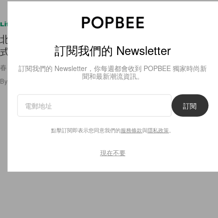
Lifestyle
北歐庭園裡的預約制甜點店：Lille M 春日菜單，法
訂閱我們的 Newsletter
式薄餅新登場！
春日晨間的法式薄餅，開啟一整天的好心情～
訂閱我們的 Newsletter，你每週都會收到 POPBEE 獨家時尚新
聞和最新潮流資訊。
By
Amber Ku
/
2023年3月14日
126
0
訂閱
點擊訂閱即表示您同意我們的
服務條款
與
隱私政策
。
現在不要