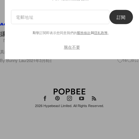
訂閱
Accessories
嫌 Le Chiquito Bag 太貴又不實用？這款親民價
點擊訂閱即表示您同意我們的
服務條款
與
隱私政策
。
「小廢包」不用 HK$800 就能入手！
現在不要
真的很可愛呢！
By
Bunny Lau
/
2021年3月8日
16
0
2026
Hypebeast Limited
. All Rights Reserved.