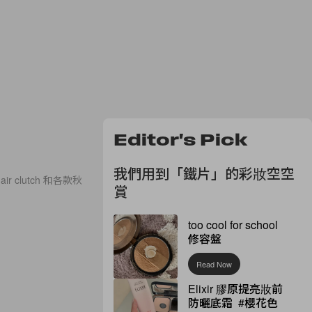
Editor's Pick
我們用到「鐵片」的彩妝空空
air clutch 和各款秋
賞
too cool for school
修容盤
Read Now
Elixir 膠原提亮妝前
防曬底霜 #櫻花色