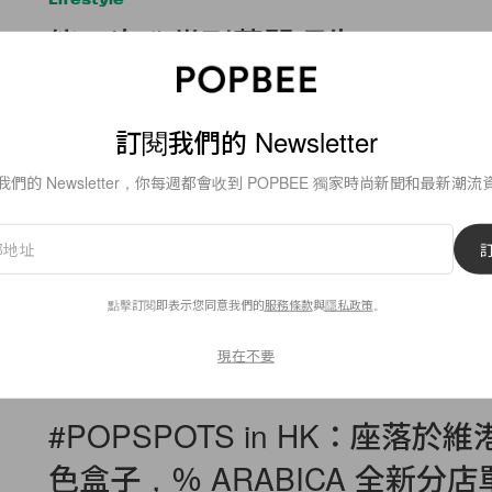
能一次欣賞到草間彌生、KAWS..
藝術品，這個打卡熱點已經洗版
有誰也去了🤩
訂閱我們的 Newsletter
By
Ellen Wang
/
2020年9月14日
我們的 Newsletter，你每週都會收到 POPBEE 獨家時尚新聞和最新潮流
點擊訂閱即表示您同意我們的
服務條款
與
隱私政策
。
68
0
現在不要
POPSPOTS
#POPSPOTS in HK：座落於
色盒子，％ ARABICA 全新分