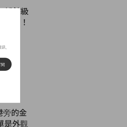
. 博館級
社群了！
資訊。
訂閱
維港旁的金
店單是外觀