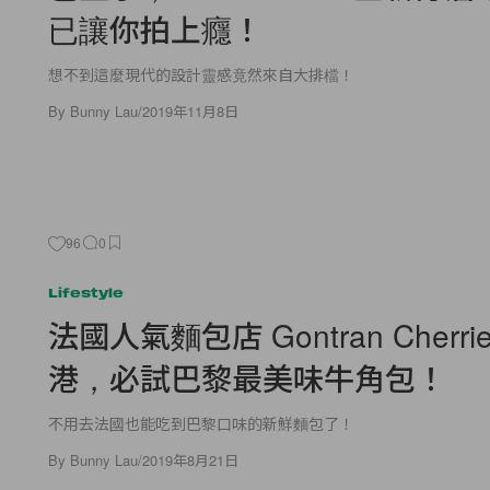
已讓你拍上癮！
想不到這麼現代的設計靈感竟然來自大排檔！
By
Bunny Lau
/
2019年11月8日
96
0
Lifestyle
法國人氣麵包店 Gontran Cherri
港，必試巴黎最美味牛角包！
不用去法國也能吃到巴黎口味的新鮮麵包了！
By
Bunny Lau
/
2019年8月21日