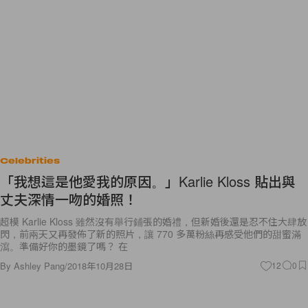
Celebrities
「我想這是他愛我的原因。」Karlie Kloss 貼出與
丈夫深情一吻的婚照！
超模 Karlie Kloss 雖然沒有舉行鋪張的婚禮，但新婚後還是忍不住大肆放
閃，前兩天又再發佈了新的照片，讓 770 多萬粉絲再感受他們的甜蜜滿
瀉。準備好你的墨鏡了嗎？ 在
By
Ashley Pang
/
2018年10月28日
12
0