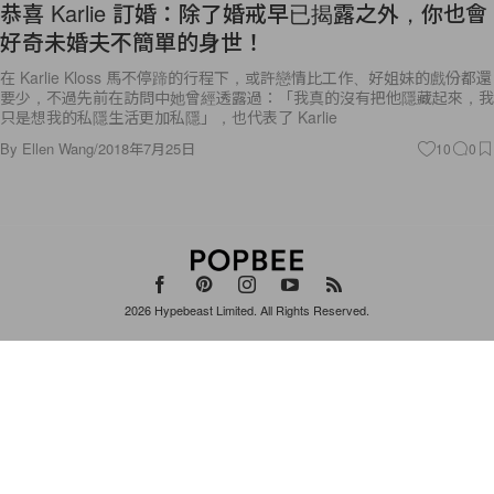
恭喜 Karlie 訂婚：除了婚戒早已揭露之外，你也會
好奇未婚夫不簡單的身世！
在 Karlie Kloss 馬不停蹄的行程下，或許戀情比工作、好姐妹的戲份都還
要少，不過先前在訪問中她曾經透露過：「我真的沒有把他隱藏起來，我
只是想我的私隱生活更加私隱」，也代表了 Karlie
By
Ellen Wang
/
2018年7月25日
10
0
2026
Hypebeast Limited
. All Rights Reserved.