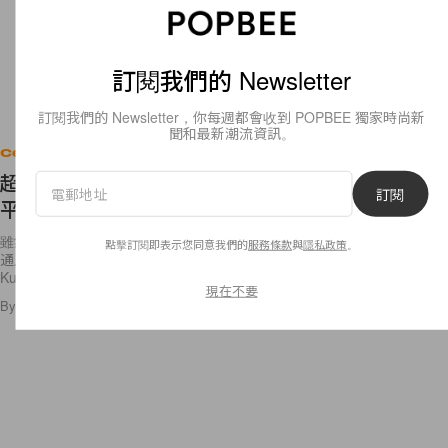
訂閱我們的 Newsletter
訂閱我們的 Newsletter，你每週都會收到 POPBEE 獨家時尚新
聞和最新潮流資訊。
Celebrities
超模 Karlie Kloss 貼出南非度蜜月照片，笑容證明
訂閱
平淡是最美的愛情！
雖然是年度最高收入模特第二位，但 Karlie Kloss 的生活卻過得樸實如普
點擊訂閱即表示您同意我們的
服務條款
與
隱私政策
。
通人，連早前的戶外婚禮也非常低調自然。近日她與丈夫 Joshua
Kushner 各自在 Instagram
現在不要
By
Ashley Pang
/
2018年12月31日
5
0