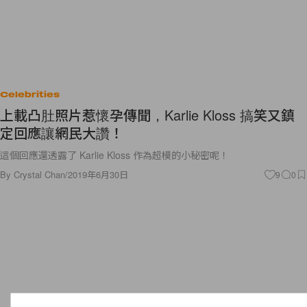
Celebrities
上載凸肚照片惹懷孕傳聞，Karlie Kloss 搞笑又鎮
定回應讓網民大讚！
這個回應還透露了 Karlie Kloss 作為超模的小秘密呢！
By
Crystal Chan
/
2019年6月30日
9
0