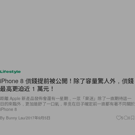
Lifestyle
iPhone 8 價錢提前被公開！除了容量驚人外，價錢
最高更迫近 1 萬元！
距離 Apple 新產品發佈會還有一星期，一眾「果迷」除了一直期待這一
日的來臨外，更加是舒了一口氣，畢竟在日子確定前一直都有著不同關於
iPhone 8
By
Bunny Lau
/
2017年9月5日
5
0