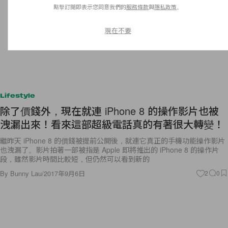
點擊訂閱即表示您同意我們的
服務條款
與
隱私政策
。
現在不要
Lifestyle
除了價錢外，現在就連 iPhone 8 的操作影片也被
洩漏出來！看來這部超級電話真的有著很大轉變！
繼昨天 iPhone 8 的價錢被提前公開後，就連它真正的手機功能操作影片
也洩漏了。影片拍著一部被指是 Apple 即將推出的 iPhone 8 的操作片
段，雖然影片時間比較短，但仍然可以看到新的
By
Bunny Lau
/
2017年9月6日
2
0