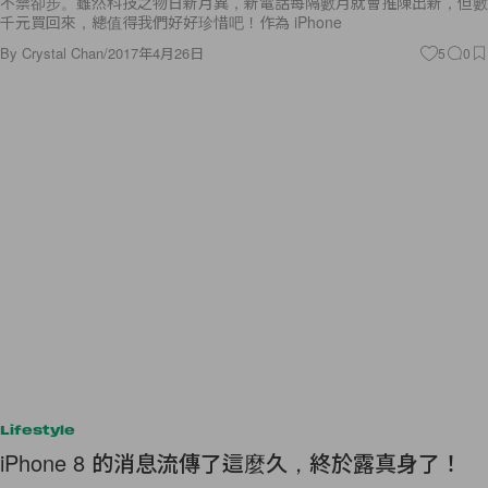
不禁卻步。雖然科技之物日新月異，新電話每隔數月就會推陳出新，但數
千元買回來，總值得我們好好珍惜吧！作為 iPhone
By
Crystal Chan
/
2017年4月26日
5
0
Lifestyle
iPhone 8 的消息流傳了這麼久，終於露真身了！