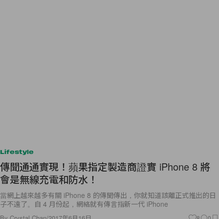
Lifestyle
傳聞通通實現！蘋果指定製造商證實 iPhone 8 將
會是無線充電和防水！
當網上越來越多有關 iPhone 8 的傳聞傳出，你就知道該離正式推出的日
子不遠了。自 4 月份起，網絡就有傳言指新一代 iPhone
By
Crystal Chan
/
2017年6月16日
8
0