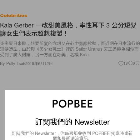
Celebrities
Kaia Gerber 一改甜美風格，率性耳下 3 公分短髮
讓女生們表示超想複製！
炎炎夏日來臨，想要剪髮的念想又在心中蠢蠢欲動，而近期在日本流行的
短髮造型，由於與《美少女戰士》裡的 Sailor Uranus 天王遙極為相似而
受到了廣大討論，另一方面在歐美，名模 Kaia
By
Polly Tsai
/
2019年6月12日
18
0
訂閱我們的 Newsletter
訂閱我們的 Newsletter，你每週都會收到 POPBEE 獨家時尚新
聞和最新潮流資訊。