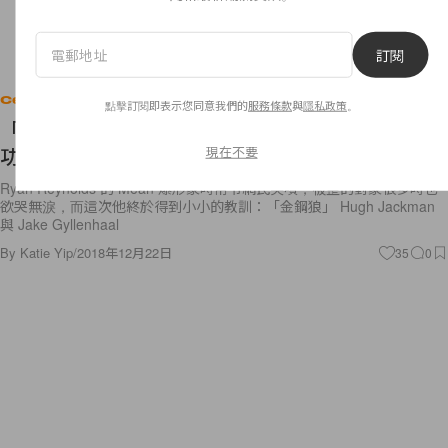
訂閱
Celebrities
點擊訂閱即表示您同意我們的
服務條款
與
隱私政策
。
「死侍」慘被整！金鋼狼聯手 Jake Gyllenhaal 成
現在不要
功扳回一城大笑不止
Ryan Reynolds 的 Mean 爆形象時常令網民笑噴，被整的對象很多時也
欲哭無淚，而這次他終於得到小小的教訓：「金鋼狼」 Hugh Jackman
與 Jake Gyllenhaal
By
Katie Yip
/
2018年12月22日
35
0