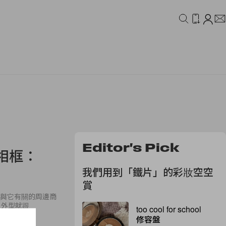
IDEO
CAMPAIGN
Editor's Pick
子相框：
我們用到「鐵片」的彩妝空空
賞
發了與它有關的周邊商
。外型就跟
too cool for school
修容盤