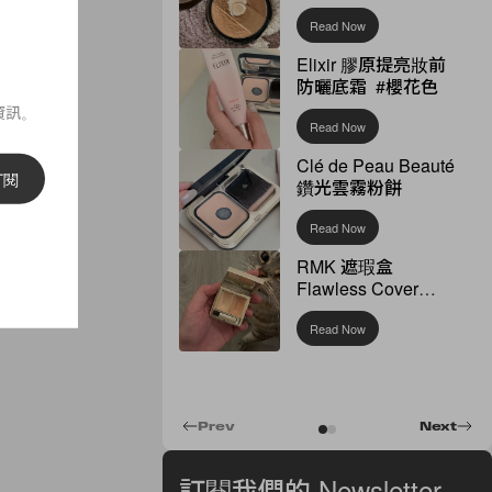
Read Now
Elixir 膠原提亮妝前
防曬底霜 #櫻花色
資訊。
Read Now
Clé de Peau Beauté
訂閱
鑽光雲霧粉餅
Read Now
RMK 遮瑕盒
Flawless Cover
Concealer
Read Now
Prev
Next
訂閱我們的 Newsletter