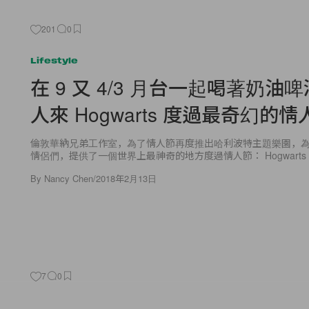
201
0
Lifestyle
在 9 又 4/3 月台一起喝著奶油啤酒
人來 Hogwarts 度過最奇幻的
倫敦華納兄弟工作室，為了情人節再度推出哈利波特主題樂園，
情侶們，提供了一個世界上最神奇的地方度過情人節： Hogwarts
By
Nancy Chen
/
2018年2月13日
7
0