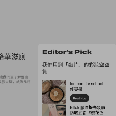
Editor's Pick
格華滋廁
我們用到「鐵片」的彩妝空空
賞
可以讓我們更了解那由
人眼界大開，就像是稍
too cool for school
修容盤
Read Now
Elixir 膠原提亮妝前
防曬底霜 #櫻花色