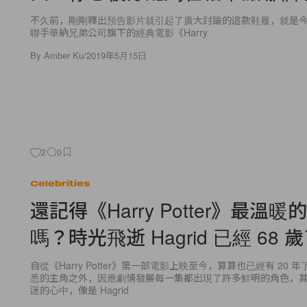
不久前，剛剛釋出預告影片就引起了廣大討論的這款鞋履，就是今年春
聯手華納兄弟公司旗下的經典電影《Harry
By
Amber Ku
/
2019年5月15日
2
0
Celebrities
還記得《Harry Potter》最溫
嗎？時光飛逝 Hagrid 已經 68 
自從《Harry Potter》第一部電影上映至今，算算也已經有 20
悉的主角之外，因應劇情發展每一集都出現了許多鮮明的角色，
迷的心中，像是 Hagrid