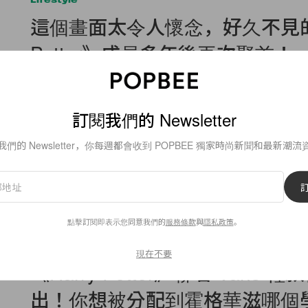
這個畫面太令人懷念，好久不見的《
Potter》成員多年後再次聚首！
差點就叫不出大家的名字了，你們覺得誰變最多呢？
By
Ellen Wang
/
2019年12月19日
訂閱我們的 Newsletter
我們的 Newsletter，你每週都會收到 POPBEE 獨家時尚新聞和最新潮流
13
0
點擊訂閱即表示您同意我們的
服務條款
與
隱私政策
。
Accessories
現在不要
《Harry Potter》聯名 Vans 
出！你想被分配到霍格華滋哪個