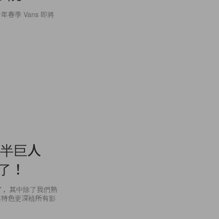
季 Vans 即將
暖的半巨人
歲了！
 年了，其中除了我們熟
其特色更深植所有影