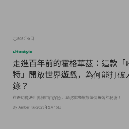
505
0
Lifestyle
走進百年前的霍格華茲：這款「
特」開放世界遊戲，為何能打破
錄？
在奇幻魔法世界裡自由探險，發現霍格華茲每個角落的秘密！
By
Amber Ku
/
2023年2月15日