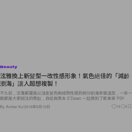
Beauty
泫雅換上新髮型一改性感形象！氣色絕佳的「減齡
瀏海」讓人超想複製！
不久前，泫雅都還是以淺金髮色與成熟性感的側分劉海來做造型，一舉一
動都是大家關注的焦點，自從與男友 E’Dawn 一起換到了新東家 PSY
By
Amber Ku
/
2019年5月10日
14
0