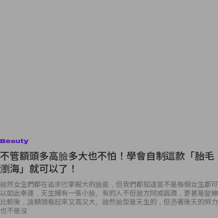
Beauty
不管額頭多高臉多大也不怕！學會自制這款「胎毛
瀏海」就可以了！
雖然女生們都在追求巴掌般大的臉龐，但我們都知道並不是每個女生都可
以如此幸運，天生擁有一張小臉。有的人不但臉方闊或圓潤，更甚是髮線
比較後，讓額頭看起來又高又大。雖然臉型是天生的，但憑著後天的努力
也不是沒