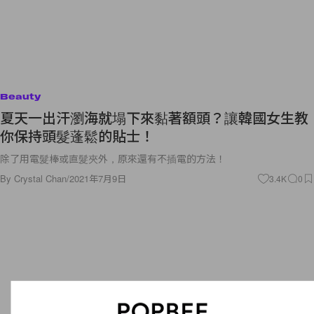
Beauty
夏天一出汗瀏海就塌下來黏著額頭？讓韓國女生教
你保持頭髮蓬鬆的貼士！
除了用電髮棒或直髮夾外，原來還有不插電的方法！
By
Crystal Chan
/
2021年7月9日
3.4K
0