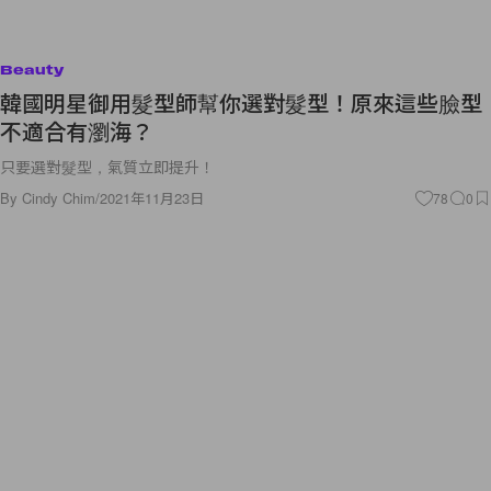
Beauty
韓國明星御用髮型師幫你選對髮型！原來這些臉型
不適合有瀏海？
只要選對髮型，氣質立即提升！
By
Cindy Chim
/
2021年11月23日
78
0