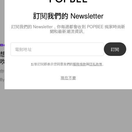
訂閱我們的 Newsletter
訂閱我們的 Newsletter，你每週都會收到 POPBEE 獨家時尚新
聞和最新潮流資訊。
Beauty
訂閱
想要解決女性常遇上的「M 字額」問題，原來靠著
吹頭就可以了！
點擊訂閱即表示您同意我們的
服務條款
與
隱私政策
。
你也有這樣的煩惱嗎？
現在不要
By
Crystal Chan
/
2021年4月8日
215
0