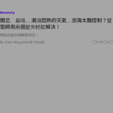
Beauty
開岔、扁塌... 潮濕悶熱的天氣，瀏海太難控制？髮
型師用兩個髮夾輕鬆解決！
明顯的髮髻線瞬間消失！
By
Ellen Wang
/
2024年7月29日
1.3K
0