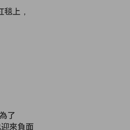
登紅毯上，
成為了
也迎來負面