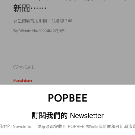
新聞⋯⋯
女生們最常用那個平台購物？🛍
By
Winnie Hu
/
2022年12月8日
182
0
Fashion
是否跟風？Google 2021 年度
字，最多人搜尋前 10 名！
訂閱我們的 Newsletter
好像有點出乎意料😱 Bella Hadid 真的是這個風格的代表！
我們的 Newsletter，你每週都會收到 POPBEE 獨家時尚新聞和最新潮流
By
Polly Tsai
/
2021年12月14日