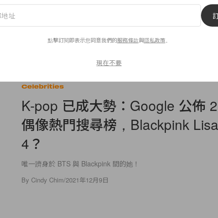
點擊訂閱即表示您同意我們的
服務條款
與
隱私政策
。
現在不要
85
0
Celebrities
K-pop 已成大勢：Google 公佈 
偶像熱門搜尋榜，Blackpink Lis
4？
唯一躋身於 BTS 與 Blackpink 間的她！
By
Cindy Chim
/
2021年12月9日