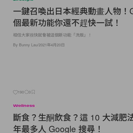
一鍵召喚出日本經典動畫人物！Goo
個最新功能你還不趕快一試！
相信大家很快就會被這個新功能「洗版」！
By
Bunny Lau
/
2021年4月20日
190
0
Wellness
斷食？生酮飲食？這 10 大減肥法
年最多人 Google 搜尋！