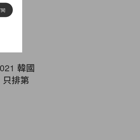
訂閱
2021 韓國
a 只排第