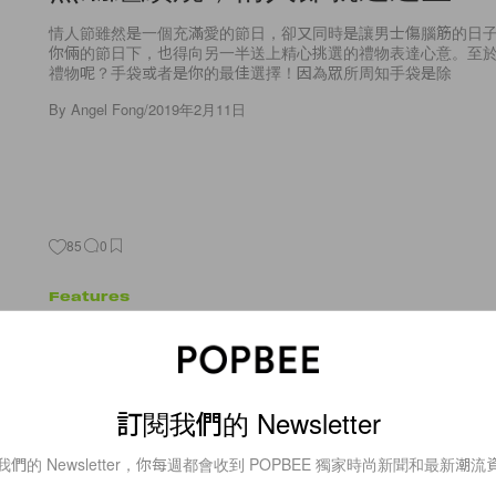
情人節雖然是一個充滿愛的節日，卻又同時是讓男士傷腦筋的日
你倆的節日下，也得向另一半送上精心挑選的禮物表達心意。至
禮物呢？手袋或者是你的最佳選擇！因為眾所周知手袋是除
By
Angel Fong
/
2019年2月11日
85
0
Features
嬌小女生要學的 7 個「顯高穿
學會了 150cm 也能𣊬間變成 17
訂閱我們的 Newsletter
雖然身高受到先天因素所限，不是每個女生都可以擁有模特兒般高挑
我們的 Newsletter，你每週都會收到 POPBEE 獨家時尚新聞和最新潮流
By
Angel Fong
/
2019年1月30日