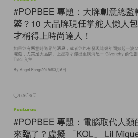
#POPBEE 專題：大牌創意總
繁？10 大品牌現任掌舵人懶人
才稱得上時尚達人！
如果你有留意時尚界的消息，或者你也有發現這幾年間掀起一波
職潮，尤其是大品牌。上星期才爆出重磅消息－ Givenchy 前任創意總
Tisci 入主
By
Angel Fong
/
2018年3月6日
149
0
Features
#POPBEE 專題：電腦取代人
來臨了？虛擬 「KOL」 Lil Mique