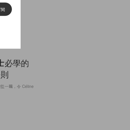
訂閱
士必學的
法則
總監一職，令 Céline