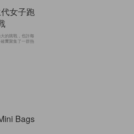
生代女子跑
備戰
大的挑戰，也許每
，確實聚集了一群熱
i Bags