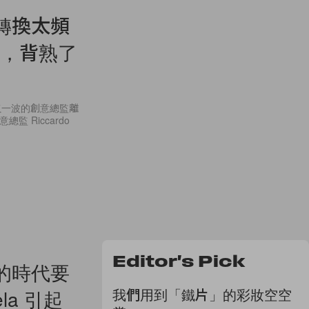
監轉換太頻
包，背熟了
又一波的創意總監離
監 Riccardo
Editor's Pick
類的時代要
我們用到「鐵片」的彩妝空空
la 引起