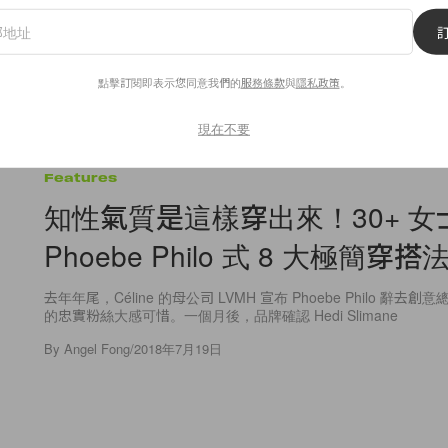
點擊訂閱即表示您同意我們的
服務條款
與
隱私政策
。
現在不要
72
0
Features
知性氣質是這樣穿出來！30+ 女
Phoebe Philo 式 8 大極簡穿搭
去年年尾，Céline 的母公司 LVMH 宣布 Phoebe Philo 辭去創意
的忠實粉絲大感可惜。一個月後，品牌確認 Hedi Slimane
By
Angel Fong
/
2018年7月19日