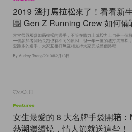
2019 渣打馬拉松來了！看看新
團 Gen Z Running Crew 如何
常常很佩服參加馬拉松的選手，不管在體力上或毅力上也是一個極
一個參加者開始長跑也有不同的原因，但一年一度的渣打馬拉松
愛跑步的選手，大家互相打氣互相支持大家完成整個路程
By
Audrey Tsang
/
2019年2月13日
20
0
Features
女生最愛的 8 大名牌手袋開箱：Min
熱潮繼續燒，情人節就送這些！