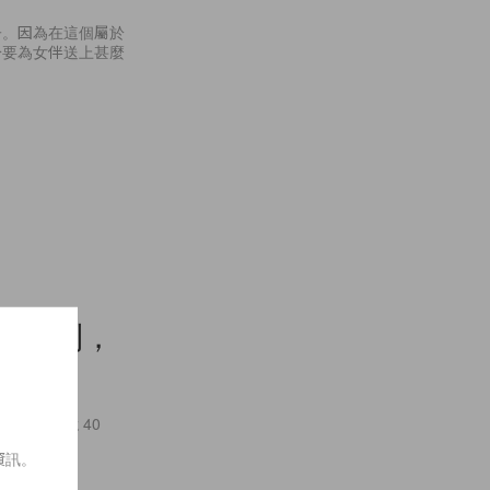
子。因為在這個屬於
於要為女伴送上甚麼
搭」法則，
0cm！
的身型及 40
資訊。