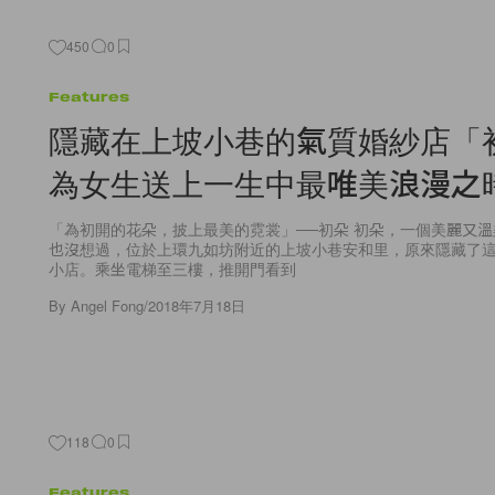
450
0
Features
隱藏在上坡小巷的氣質婚紗店「
為女生送上一生中最唯美浪漫之
「為初開的花朵，披上最美的霓裳」──初朵 初朵，一個美麗又
也沒想過，位於上環九如坊附近的上坡小巷安和里，原來隱藏了
小店。乘坐電梯至三樓，推開門看到
By
Angel Fong
/
2018年7月18日
118
0
Features