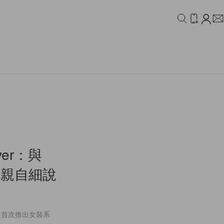
IDEO
CAMPAIGN
jver：與
師親自細說
師今次首次推出女裝系