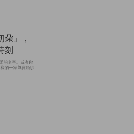
初朵」，
時刻
溫柔的名字。或者你
這樣的一家氣質婚紗