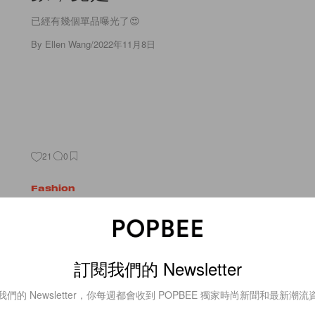
已經有幾個單品曝光了😍
By
Ellen Wang
/
2022年11月8日
21
0
Fashion
溫柔又明媚的夏日約會造型：以這
尚單品散發動人而性感的魅力！
訂閱我們的 Newsletter
近日氣溫上升，讓大家都感受到炎炎夏日正悄悄逼近。為了迎接
是時候為衣櫥添置新裝！今次 POPBEE 就帶來 5 件 NET-A-POR
我們的 Newsletter，你每週都會收到 POPBEE 獨家時尚新聞和最新潮流
By
Cindy Chim
/
2022年3月18日