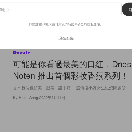
點擊訂閱即表示您同意我們的
服務條款
與
隱私政策
。
現在不要
10
0
Beauty
可能是你看過最美的口紅，Dries 
Noten 推出首個彩妝香氛系列！
香水包裝也超美，肥皂、護手霜… 這價格小資女生也沒問題😍
By
Ellen Wang
/
2022年3月11日