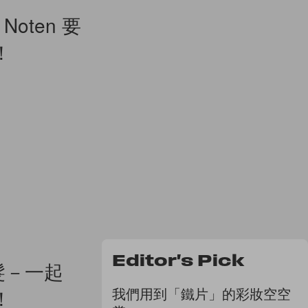
Noten 要
！
Editor's Pick
髮－一起
我們用到「鐵片」的彩妝空空
！