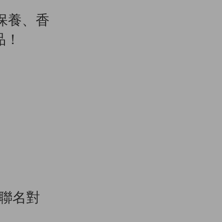
保養、香
產品！
個聯名對