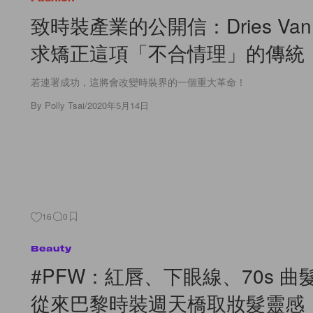
致時裝產業的公開信：Dries Van 
求矯正這項「不合情理」的傳統
若連署成功，這將會改變時裝界的一個重大革命！
By
Polly Tsai
/
2020年5月14日
16
0
Beauty
#PFW：紅唇、下眼線、70s 曲
從來巴黎時裝週天橋取妝髮靈感