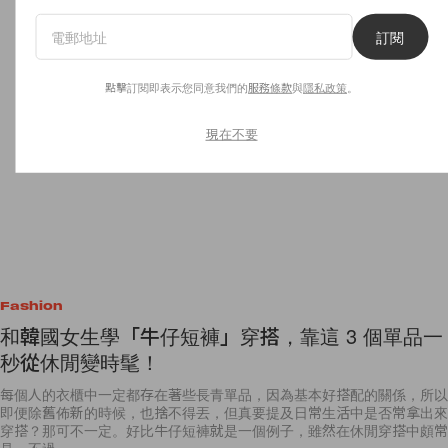
訂閱
點擊訂閱即表示您同意我們的
服務條款
與
隱私政策
。
現在不要
Fashion
和韓國女生學「牛仔短褲」穿搭，靠這 3 個單品一
秒從休閒變時髦！
每個人的衣櫃中一定都存在著些長青單品，因為基本好搭配的關係，所以
即便除舊佈新的時候，也捨不得丟，但真要提及日常生活中是否常拿出來
穿搭？那可不一定。好比牛仔短褲就是一個例子，雖然在休閒穿搭中頗常
見，不過