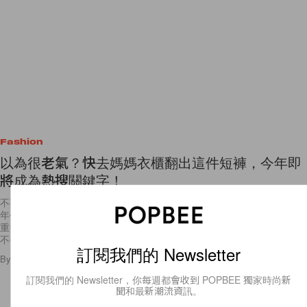
Fashion
以為很老氣？快去媽媽衣櫃翻出這件短褲，今年即
將成為熱搜關鍵字！
不要再說這樣穿太老土，在醜時尚當道的現在，這件以為只有在媽媽那個
年代才會看到的「及膝短褲」又重新回鍋了。炎熱的夏天，對於穿不了厚
重牛仔褲卻又不想穿短褲的女生來說，或許是不錯的選擇。擔心這種要長
不長，剛
訂閱我們的 Newsletter
By
Polly Tsai
/
2018年7月16日
5
0
訂閱我們的 Newsletter，你每週都會收到 POPBEE 獨家時尚新
聞和最新潮流資訊。