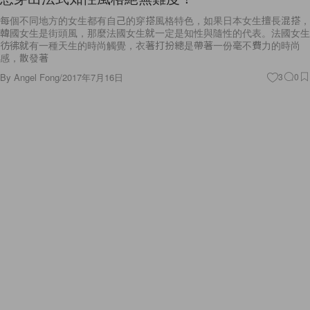
每個不同地方的女生都有自己的穿搭風格特色，如果日本女生擅長混搭，
韓國女生是街頭風，那麼法國女生就一定是知性與隨性的代表。法國女生
彷彿就有一種天生的時尚觸覺，衣著打扮總是帶著一份毫不費力的時尚
感，散發著
By
Angel Fong
/
2017年7月16日
3
0