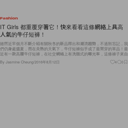
Fashion
IT Girls 都重覆穿著它！快來看看這條網絡上具高
人氣的牛仔短褲！
雖然近半個月不斷介紹有關秋冬的新品釋出和潮流趨勢，不過別忘記，我
們仍身處盛夏，而在炎熱的天氣下，牛仔短褲似乎成了最常穿的單品！最
近有一款高腰牛仔短褲，在社交網絡上有洗版式的曝光率，這條褲子來自
By
Jasmine Cheung
/
2016年8月12日
4
0