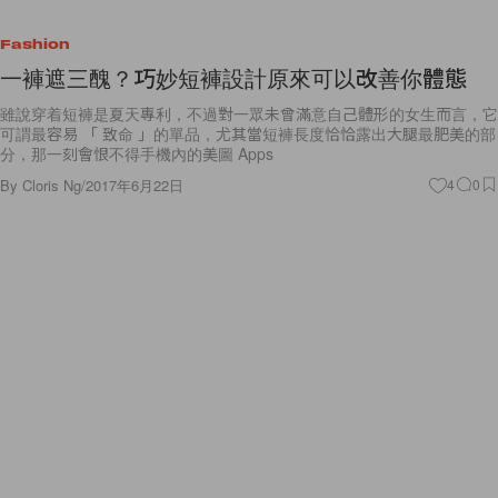
Fashion
一褲遮三醜？巧妙短褲設計原來可以改善你體態
雖說穿着短褲是夏天專利，不過對一眾未曾滿意自己體形的女生而言，它
可謂最容易 「 致命 」的單品，尤其當短褲長度恰恰露出大腿最肥美的部
分，那一刻會恨不得手機內的美圖 Apps
By
Cloris Ng
/
2017年6月22日
4
0