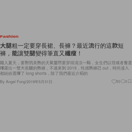
Fashion
大腿粗一定要穿長裙、長褲？最近流行的這款短
褲，能讓雙腿變得筆直又纖瘦！
踏入夏天，要對抗炎熱的天氣當然要穿得清涼一點，女生們以往或者會選
擇露出一雙大長腿的熱褲，不過來到 2019，性感熱褲已 out，時尚達人
都紛紛選擇了 long shorts，除了我們最近介紹的
By
Angel Fong
/
2019年5月31日
50
0