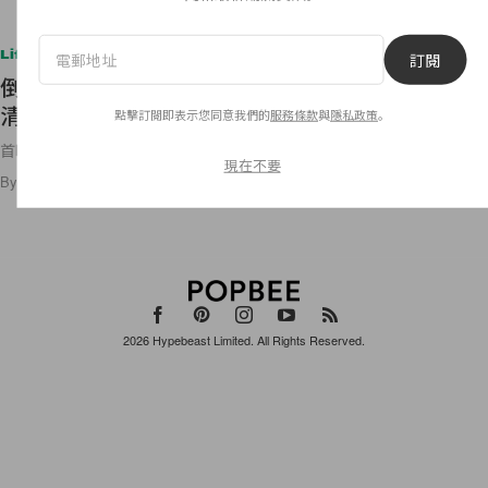
Lifestyle
訂閱
倒數上映：Tom Cruise 主演《不可能的任務：致命
清算 第一章》首映後好評不斷！
點擊訂閱即表示您同意我們的
服務條款
與
隱私政策
。
首映會上的紅毯也好美呀！
現在不要
By
Amber Ku
/
2023年6月21日
24
0
2026
Hypebeast Limited
. All Rights Reserved.