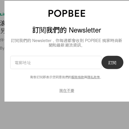
Lifestyle
浪漫極致：情侶交換禮物清單，絕不會讓你失手的
訂閱我們的 Newsletter
另類選擇！
伴侶沒有物質需要的話，不如試試這樣做！☃️
訂閱我們的 Newsletter，你每週都會收到 POPBEE 獨家時尚新
聞和最新潮流資訊。
By
Winnie Hu
/
2022年11月15日
299
0
訂閱
點擊訂閱即表示您同意我們的
服務條款
與
隱私政策
。
現在不要