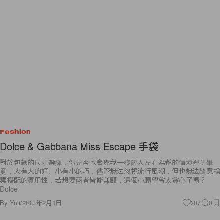
Fashion
Dolce & Gabbana Miss Escape 手袋
對於包款的尺寸選擇，你是否也會與我一樣陷入左右為難的情境裡？畢
竟，大有大的好、小有小的巧，儘管無法忽視流行風潮，但也無法隨意捨
棄搭配的實用性，若想要兩者皆能兼顧，這個小願望會太貪心了嗎？
Dolce
By
Yuii
/
2013年2月1日
207
0