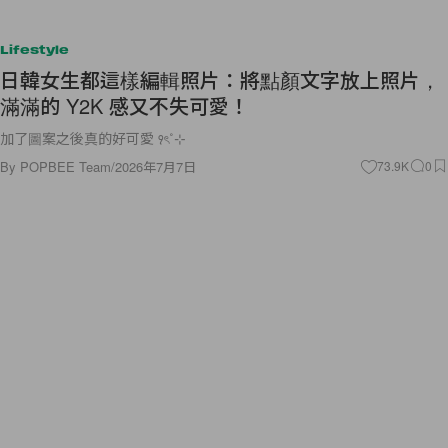
Lifestyle
日韓女生都這樣編輯照片：將點顏文字放上照片，
滿滿的 Y2K 感又不失可愛！
加了圖案之後真的好可愛 ꣑ৎ˚⊹
By
POPBEE Team
/
2026年7月7日
73.9K
0