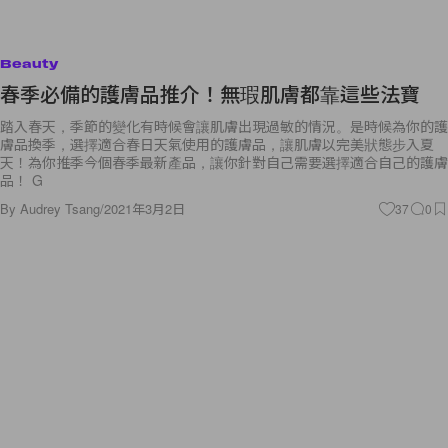
Beauty
春季必備的護膚品推介！無瑕肌膚都靠這些法寶
踏入春天，季節的變化有時候會讓肌膚出現過敏的情況。是時候為你的護
膚品換季，選擇適合春日天氣使用的護膚品，讓肌膚以完美狀態步入夏
天！為你推季今個春季最新產品，讓你針對自己需要選擇適合自己的護膚
品！ G
By
Audrey Tsang
/
2021年3月2日
37
0