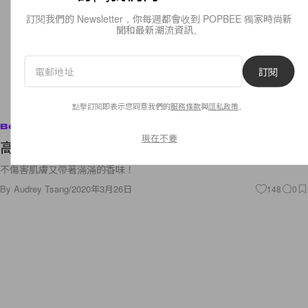
訂閱我們的 Newsletter，你每週都會收到 POPBEE 獨家時尚新
聞和最新潮流資訊。
訂閱
點擊訂閱即表示您同意我們的
服務條款
與
隱私政策
。
Beauty
現在不要
高質感的潔手產品推介！不傷肌膚的同時保持清潔
不傷害肌膚又帶著滿滿的香味！
By
Audrey Tsang
/
2020年3月26日
148
0