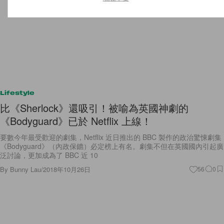
Lifestyle
比《Sherlock》還吸引！被喻為英國神劇的
《Bodyguard》已於 Netflix 上線！
要數今年最受歡迎的劇集，Netflix 近日推出的 BBC 製作的政治驚悚劇集
《Bodyguard》（內政保鑣）必定榜上有名。劇集不但在英國國內引起廣
泛討論，更加成為了 BBC 近 10
By
Bunny Lau
/
2018年10月26日
56
0