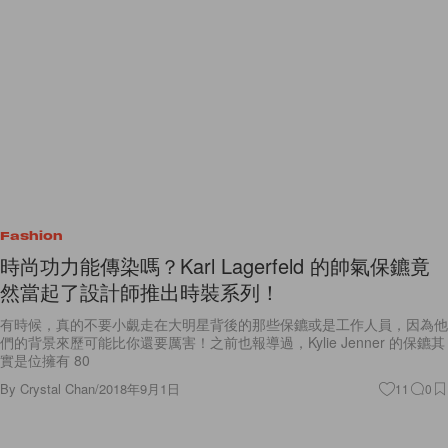
Fashion
時尚功力能傳染嗎？Karl Lagerfeld 的帥氣保鑣竟
然當起了設計師推出時裝系列！
有時候，真的不要小覷走在大明星背後的那些保鑣或是工作人員，因為他
們的背景來歷可能比你還要厲害！之前也報導過，Kylie Jenner 的保鑣其
實是位擁有 80
By
Crystal Chan
/
2018年9月1日
11
0