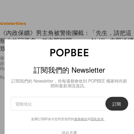
Celebrities
《內政保鑣》男主角被警衛攔截：「先生，請把這
瓶水放回原處，並立即離開⋯⋯」 Netflix 立即送禮
致歉化尷尬
被譽為比 Benedict Cumberbatch 的《Sherlock》更神的 BBC 神劇《內
政保鑣》人氣持續攀升，在 Netflix 正式上線後也勢不可擋，主演的男星
訂閱我們的 Newsletter
Richard
By
Katie Yip
/
2018年11月12日
23
0
訂閱我們的 Newsletter，你每週都會收到 POPBEE 獨家時尚新
聞和最新潮流資訊。
訂閱
點擊訂閱即表示您同意我們的
服務條款
與
隱私政策
。
現在不要