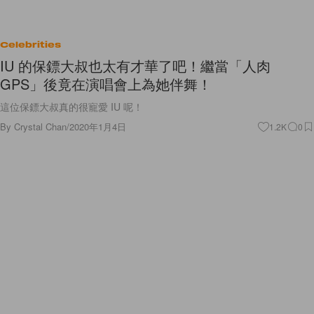
Celebrities
IU 的保鏢大叔也太有才華了吧！繼當「人肉
GPS」後竟在演唱會上為她伴舞！
這位保鏢大叔真的很寵愛 IU 呢！
By
Crystal Chan
/
2020年1月4日
1.2K
0