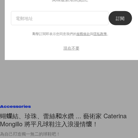
訂閱
點擊訂閱即表示您同意我們的
服務條款
與
隱私政策
。
現在不要
Accessories
蝴蝶結、珍珠、蕾絲和水鑽 ... 藝術家 Caterina
Mongillo 將平凡球鞋注入浪漫情懷！
為自己打造獨一無二的球鞋吧！