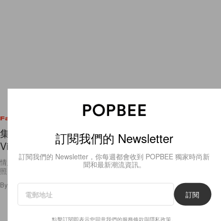
Fashion
集性感與可愛於一身的尤物：維密天使超性感演繹
訂閱我們的 Newsletter
Victoria’s Secret 情人節系列！
訂閱我們的 Newsletter，你每週都會收到 POPBEE 獨家時尚新
情人節將至，Victoria’s Secret 最近就釋出了 2018 情人節系列的造型
聞和最新潮流資訊。
照，由 Taylor Hill、Elsa Hosk、Jasmine Tookes、 Lily Aldridge
By
Angel Fong
/
2018年2月9日
73
0
訂閱
點擊訂閱即表示您同意我們的
服務條款
與
隱私政策
。