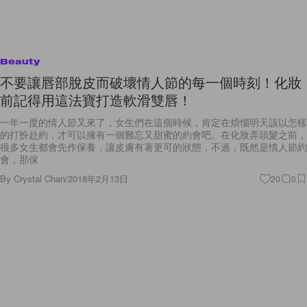
Beauty
不要讓唇部脫皮而破壞情人節的每一個時刻！化妝
前記得用這法寶打造軟滑雙唇！
一年一度的情人節又來了，女生們在這個時候，肯定在煩惱明天該以怎樣
的打扮赴約，才可以擁有一個難忘又甜蜜的約會吧。在化妝弄頭髮之前，
很多女生都會先作保養，讓皮膚有著更可的狀態，不過，既然是情人節約
會，那保
By
Crystal Chan
/
2018年2月13日
20
0