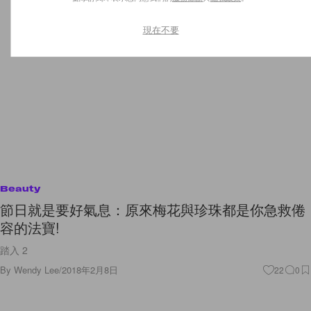
現在不要
Beauty
節日就是要好氣息：原來梅花與珍珠都是你急救倦
容的法寶!
踏入 2
By
Wendy Lee
/
2018年2月8日
22
0