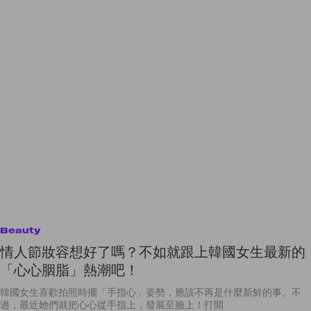
Beauty
情人節妝容想好了嗎？不如就跟上韓國女生最新的
「心心胭脂」熱潮吧！
韓國女生喜歡拍照時擺「手指心」姿勢，應該不再是什麼新鮮的事。不
過，最近她們就把心心從手指上，發展至臉上！打開