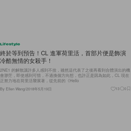
Lifestyle
終於等到預告！CL 進軍荷里活，首部片便是飾演
冷酷無情的女殺手！
2NE1 的解散讓許多人感到不捨，雖然這代表了之後再看到合體演出的機
會渺茫，即使感到可惜，不過換個方向想，也許正是因為如此，CL 現在
正努力地在荷里活發展著，從先前的《Hello
By
Ellen Wang
/
2018年5月19日
13
0