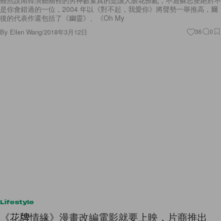
是你會錯過的一位，2004 年以《對不起，我愛你》將聲勢一舉推高，爾
後的代表作還包括了《幽靈》、《Oh My
By
Ellen Wang
/
2018年3月12日
36
0
Lifestyle
《花牌情緣》漫畫改編電影就要上映，片商推出