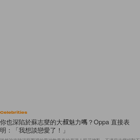
Celebrities
你也深陷於蘇志燮的大叔魅力嗎？Oppa 直接表
明：「我想談戀愛了！」
雖然說南韓演藝圈裡的男神數量真的是讓人眼花撩亂，不過蘇志燮絕對不