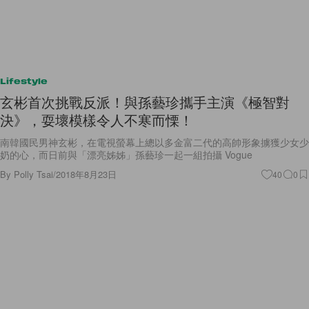
Lifestyle
玄彬首次挑戰反派！與孫藝珍攜手主演《極智對
決》，耍壞模樣令人不寒而慄！
南韓國民男神玄彬，在電視螢幕上總以多金富二代的高帥形象擄獲少女少
奶的心，而日前與「漂亮姊姊」孫藝珍一起一組拍攝 Vogue
By
Polly Tsai
/
2018年8月23日
40
0