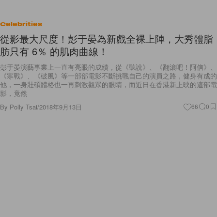
Celebrities
從影最大尺度！彭于晏為新戲全裸上陣，大秀體脂
肪只有 6％ 的肌肉曲線！
彭于晏演藝事業上一直有亮眼的成績，從《聽說》、《翻滾吧！阿信》、
《寒戰》、《破風》等一部部電影不斷挑戰自己的演員之路，健身有成的
他，一身壯碩體格也一再刺激觀眾的眼睛，而近日在香港新上映的這部電
影，竟然
By
Polly Tsai
/
2018年9月13日
66
0