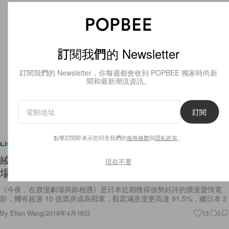
訂閱我們的 Newsletter
訂閱我們的 Newsletter，你每週都會收到 POPBEE 獨家時尚新
聞和最新潮流資訊。
訂閱
點擊訂閱即表示您同意我們的
服務條款
與
隱私政策
。
Lifestyle
綾瀨遙 x 坂口健太郎主演的《今夜，在浪漫劇
現在不要
場》，終於要在台灣正式上映！
《今夜，在浪漫劇場與妳相遇》是日本近期獲得強勢好評的浪漫愛情電
影，擁有超過 10 億票房成為冠軍，觀眾滿意度更高達 91.5%，繼日本 2
By
Ellen Wang
/
2018年4月16日
13
0