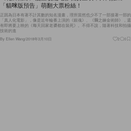
「貓咪版預告」萌翻大票粉絲！
正因為日本有著不計其數的知名漫畫，理所當然也少不了一部接著一部的
「真人化電影」，像是近年輪番上演的《銀魂》、《鋼之鍊金術師》，還
有即將要上映的《每天回家老婆都在裝死》。不得不說，隨著科技和拍攝
技術的進
By
Ellen Wang
/
2018年3月10日
2
0