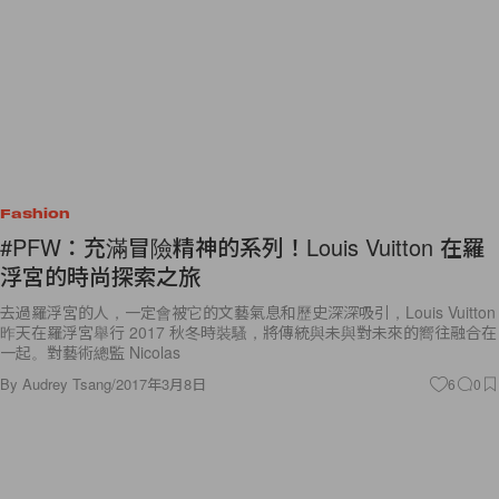
Fashion
#PFW：充滿冒險精神的系列！Louis Vuitton 在羅
浮宮的時尚探索之旅
去過羅浮宮的人，一定會被它的文藝氣息和歷史深深吸引，Louis Vuitton
昨天在羅浮宮舉行 2017 秋冬時裝騷，將傳統與未與對未來的嚮往融合在
一起。對藝術總監 Nicolas
By
Audrey Tsang
/
2017年3月8日
6
0