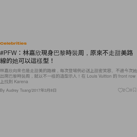
Celebrities
#PFW：林嘉欣現身巴黎時裝周，原來不走甜美路
線的她可以這樣型！
林嘉欣向來也是走甜美的路線，每次登場例必送上甜蜜笑容。不過今次她
出席巴黎時裝周，就以不一樣的造型示人！在 Louis Vuitton 的 front row
上找到 Karena
By
Audrey Tsang
/
2017年3月8日
2
0