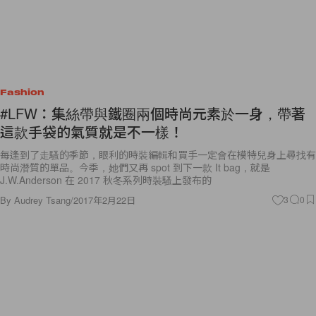
Fashion
#LFW：集絲帶與鐵圈兩個時尚元素於一身，帶著
這款手袋的氣質就是不一樣！
每逢到了走騷的季節，眼利的時裝編輯和買手一定會在模特兒身上尋找有
時尚潛質的單品。今季，她們又再 spot 到下一款 It bag，就是
J.W.Anderson 在 2017 秋冬系列時裝騷上發布的
By
Audrey Tsang
/
2017年2月22日
3
0