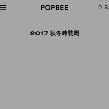
FASHION
ACCESSORIES
BEAUTY
WELLNESS
LIFESTYLE
2017 秋冬時裝周