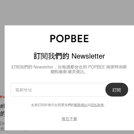
訂閱我們的 Newsletter
訂閱我們的 Newsletter，你每週都會收到 POPBEE 獨家時尚新
聞和最新潮流資訊。
訂閱
Fashion
#PFW：Dior 發布 2017 秋冬系列，讓你當個溫柔
點擊訂閱即表示您同意我們的
服務條款
與
隱私政策
。
的女強人
現在不要
Dior 發布 2017 秋冬系列，Maria Grazia Chiuri 今季收起了華麗的裝飾
元素，以 navy blue