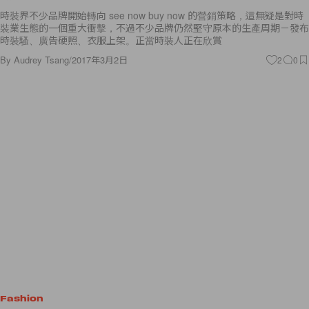
時裝界不少品牌開始轉向 see now buy now 的營銷策略，這無疑是對時
裝業生態的一個重大衝擊，不過不少品牌仍然堅守原本的生產周期－發布
時裝騷、廣告硬照、衣服上架。正當時裝人正在欣賞
By
Audrey Tsang
/
2017年3月2日
2
0
Fashion