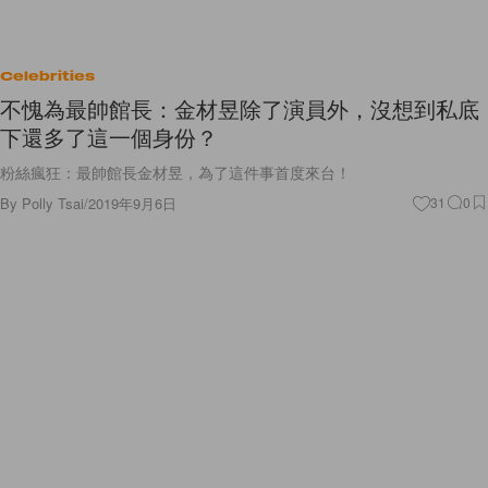
Celebrities
不愧為最帥館長：金材昱除了演員外，沒想到私底
下還多了這一個身份？
粉絲瘋狂：最帥館長金材昱，為了這件事首度來台！
By
Polly Tsai
/
2019年9月6日
31
0