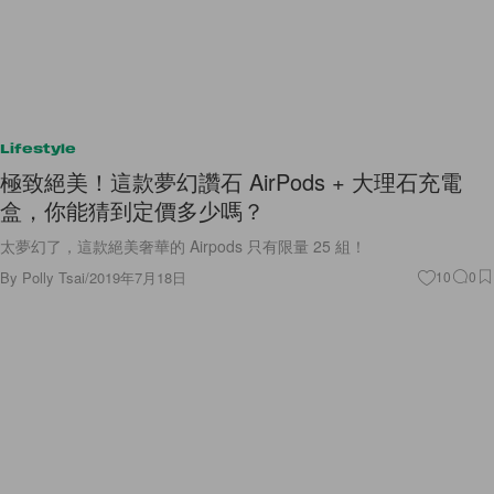
Lifestyle
極致絕美！這款夢幻讚石 AirPods + 大理石充電
盒，你能猜到定價多少嗎？
太夢幻了，這款絕美奢華的 Airpods 只有限量 25 組！
By
Polly Tsai
/
2019年7月18日
10
0