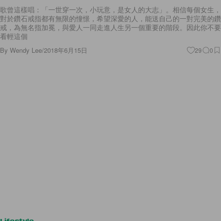
歌曾這樣唱：「一世穿一次，小玩意，是女人的大志」。相信每個女生，
對於鑽石戒指都有無限的憧憬，希望深愛的人，能送自己的一對完美的鑽
戒，為無名指加冕，與愛人一同走進人生另一個重要的階段。因此你不要
看輕這個
By
Wendy Lee
/
2018年6月15日
29
0
Lifestyle