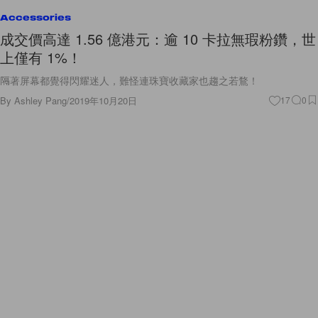
Accessories
成交價高達 1.56 億港元：逾 10 卡拉無瑕粉鑽，世
上僅有 1%！
隔著屏幕都覺得閃耀迷人，難怪連珠寶收藏家也趨之若鶩！
By
Ashley Pang
/
2019年10月20日
17
0