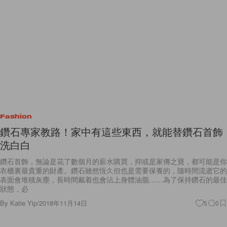
Fashion
鑽石專家教路！家中有這些東西，就能替鑽石首飾
洗白白
鑽石首飾，無論是花了數個月的薪水購買，抑或是家傳之寶，都可能是你
衣櫃裏最貴重的財產。鑽石雖然恆久但也是需要保養的，隨時間流逝它的
表面會堆積灰塵，長時間戴着也會沾上身體油脂……為了保持鑽石的最佳
狀態，必
By
Katie Yip
/
2018年11月14日
5
0