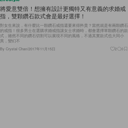
將愛意雙倍！想擁有設計更獨特又有意義的求婚戒
指，雙顆鑽石款式會是最好選擇！
對女生來說，有什麼比一顆鑽石戒指還要來得矜貴？當然就是有兩顆鑽石
的戒指！很多男士在選購求婚戒指讓女士求婚時，都會選擇單顆鑽石的款
式，雖然不同的鑽石切割可以展現不同的風格，不過其實款式也大同小
異，變幻不
By
Crystal Chan
/
2017年11月15日
2
0