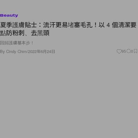
Beauty
夏季護膚貼士：流汗更易堵塞毛孔！以 4 個清潔要
點防粉刺、去黑頭
回歸護膚基本步！
By
Cindy Chim
/
2022年6月24日
95
0