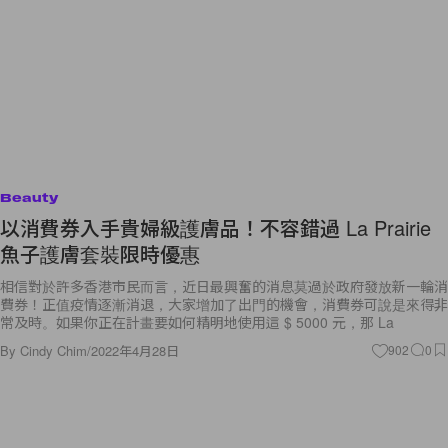
Beauty
以消費券入手貴婦級護膚品！不容錯過 La Prairie
魚子護膚套裝限時優惠
相信對於許多香港市民而言，近日最興奮的消息莫過於政府發放新一輪消
費券！正值疫情逐漸消退，大家增加了出門的機會，消費券可說是來得非
常及時。如果你正在計畫要如何精明地使用這 $ 5000 元，那 La
By
Cindy Chim
/
2022年4月28日
902
0