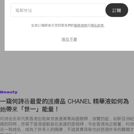
訂閱
點擊訂閱即表示您同意我們的
服務條款
與
隱私政策
。
現在不要
Beauty
一窺何詩蓓最愛的護膚品 CHANEL 精華液如何為
她帶來「世一」能量！
何詩蓓去年代表香港出戰東京奧運勇奪兩面銀牌，技驚四座，刷新亞洲紀
錄的同時，亦寫下香港運動員在奧運的里程碑，令全香港為之振奮。何詩
蓓一戰成名，成為了許多人的偶像，不過其實背後也經歷過許多的難關才