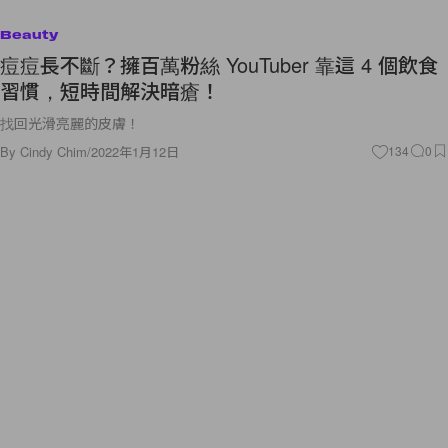
Beauty
痘痘長不斷？擁百萬粉絲 YouTuber 靠這 4 個飲食
習慣，短時間解決暗瘡！
找回光滑亮麗的皮膚！
By
Cindy Chim
/
2022年1月12日
134
0