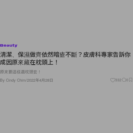
Beauty
清潔、保濕做齊依然暗瘡不斷？皮膚科專家告訴你
成因原來藏在枕頭上！
原來要這樣選枕頭套！
By
Cindy Chim
/
2022年4月28日
332
0