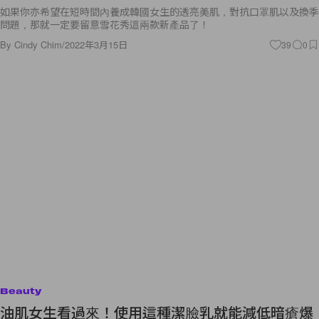
如果你亦希望在短時間內養成韓國女生的透亮美肌，對抗口罩肌以及換季
問題，那就一定要留意雪花秀這兩款新產品了！
By
Cindy Chim
/
2022年3月15日
39
0
Beauty
油肌女生看過來！使用這種潔臉乳就能減低暗瘡爆