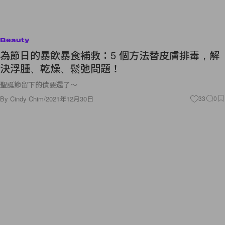
Beauty
為節日的暴飲暴食補救：5 個方法替皮膚排毒，解
決浮腫、乾燥、鬆弛問題！
聖誕節留下的債要還了～
By
Cindy Chim
/
2021年12月30日
33
0