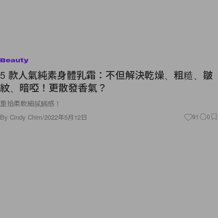
Beauty
5 款人氣純素身體乳霜：不但解決乾燥、粗糙、皺
紋、暗啞！更散發香氣？
重拾柔軟細膩觸感！
By
Cindy Chim
/
2022年5月12日
91
0