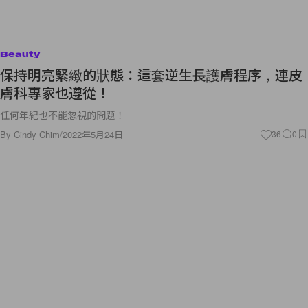
Beauty
保持明亮緊緻的狀態：這套逆生長護膚程序，連皮
膚科專家也遵從！
任何年紀也不能忽視的問題！
By
Cindy Chim
/
2022年5月24日
36
0