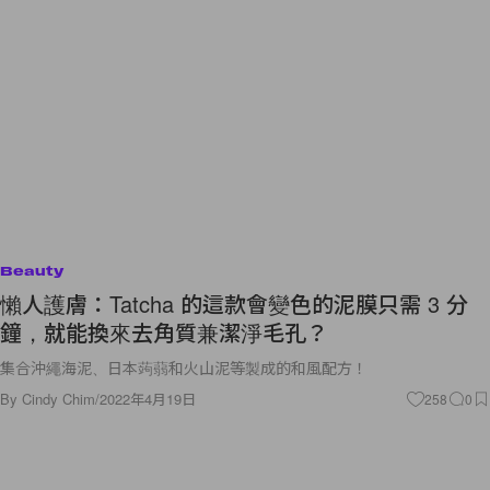
Beauty
懶人護膚：Tatcha 的這款會變色的泥膜只需 3 分
鐘，就能換來去角質兼潔淨毛孔？
集合沖繩海泥、日本蒟蒻和火山泥等製成的和風配方！
By
Cindy Chim
/
2022年4月19日
258
0