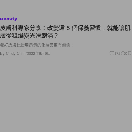
Beauty
皮膚科專家分享：改變這 5 個保養習慣，就能讓肌
膚從粗燥變光滑飽滿？
養好皮膚比使用昂貴的化妝品更有價值！
By
Cindy Chim
/
2022年6月9日
172
0