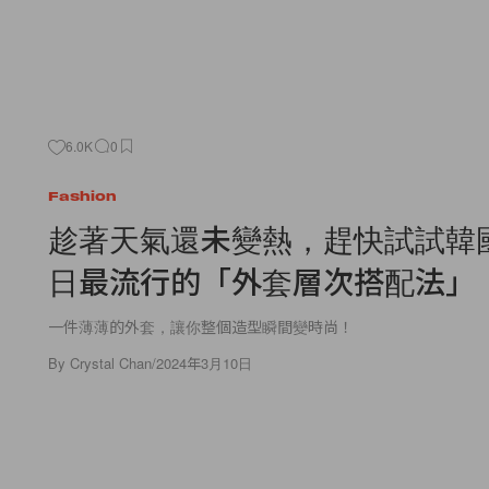
6.0K
0
Fashion
趁著天氣還未變熱，趕快試試韓
日最流行的「外套層次搭配法」
一件薄薄的外套，讓你整個造型瞬間變時尚！
By
Crystal Chan
/
2024年3月10日