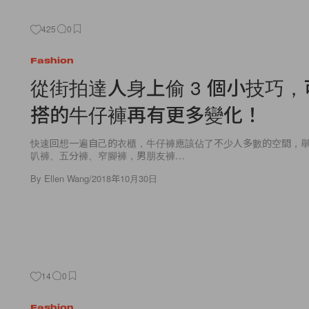
425
0
Fashion
從街拍達人身上偷 3 個小技巧
搭的牛仔褲再有更多變化！
快速回想一遍自己的衣櫃，牛仔褲應該佔了不少人多數的空間，
叭褲、五分褲、窄腳褲，男朋友褲…
By
Ellen Wang
/
2018年10月30日
14
0
Fashion