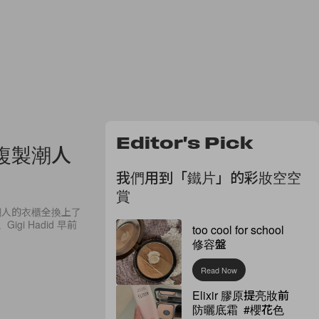
Editor's Pick
複製潮人
我們用到「鐵片」的彩妝空空
賞
潮人的衣櫃全換上了
igi Hadid 早前
too cool for school
修容盤
Read Now
Elixir 膠原提亮妝前
防曬底霜 #櫻花色