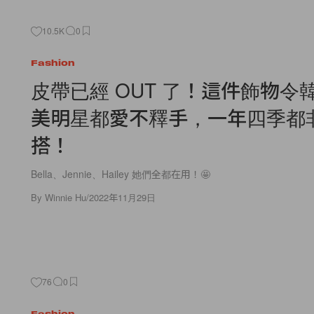
10.5K
0
Fashion
皮帶已經 OUT 了！這件飾物令
美明星都愛不釋手，一年四季都
搭！
Bella、Jennie、Hailey 她們全都在用！🤩
By
Winnie Hu
/
2022年11月29日
76
0
Fashion