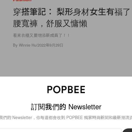
穿搭筆記： 梨形身材女生有福
腰寬褲，舒服又慵懶
看來衣櫃又要增添新成員了！！
By
Winnie Hu
/
2022年9月29日
140
0
訂閱我們的 Newsletter
Fashion
4 個歐美現在流行穿搭元素，不
我們的 Newsletter，你每週都會收到 POPBEE 獨家時尚新聞和最新潮流
落伍了！