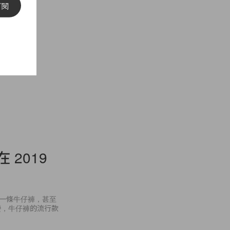
訂閱
 2019
放著一條牛仔褲，甚至
變，牛仔褲的流行款