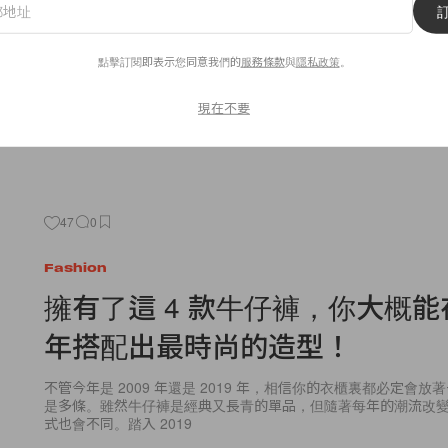
緊貼歐美時尚你要知道現在流行的 4 個重點元素。
點擊訂閱即表示您同意我們的
服務條款
與
隱私政策
。
By
POPBEE Team
/
2021年7月15日
現在不要
47
0
Fashion
擁有了這 4 款牛仔褲，你大概能在
年搭配出最時尚的造型！
不管今年是 2009 年還是 2019 年，相信你的衣櫃裏都必定會
是多條。雖然牛仔褲是經典又長青的單品，但隨著每年的潮流改
式也會不同。踏入 2019