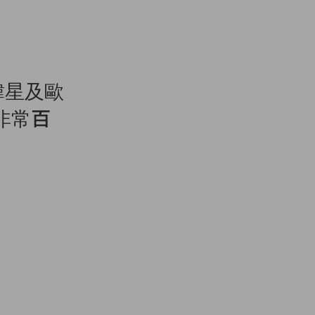
韓星及歐
非常百