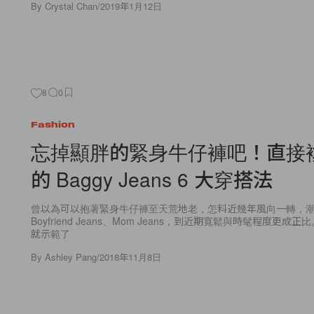
By
Crystal Chan
/
2019年1月12日
8
0
Fashion
忘掉顯胖的緊身牛仔褲吧！直接
的 Baggy Jeans 6 大穿搭法
曾以為可以抱著緊身牛仔褲至天荒地老，怎料近幾年風向一轉，
Boyfriend Jeans、Mom Jeans，到近期寬鬆與時髦程度更成正比。G
就示範了
By
Ashley Pang
/
2018年11月8日