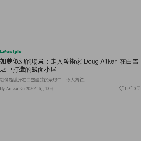
Lifestyle
如夢似幻的場景：走入藝術家 Doug Aitken 在白雪
之中打造的鏡面小屋
就像是隱身在白雪皚皚的景緻中，令人嚮往。
By
Amber Ku
/
2020年5月13日
19
0