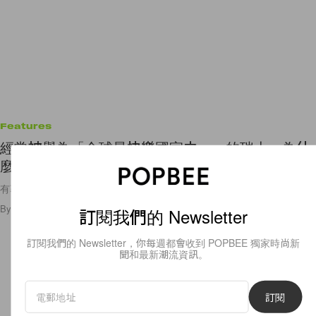
Features
經常被譽為「全球最快樂國家之一」的瑞士，為什
麼卻有著很高的自殺率？
有著最漂亮的景色，也有著完成的福利體制，為什麼瑞士人還是不快樂？
By
Crystal Chan
/
2020年2月20日
971
0
訂閱我們的 Newsletter
訂閱我們的 Newsletter，你每週都會收到 POPBEE 獨家時尚新
聞和最新潮流資訊。
訂閱