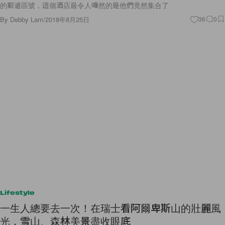
的郵遞區號，這個酒店最令人嘩然的是他們竟然集合了
By
Debby Lam
/
2018年8月25日
36
0
Lifestyle
一生人總要去一次！在瑞士看阿爾卑斯山的壯麗風
光，雪山、森林美景盡收眼底