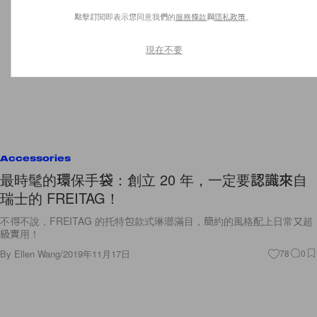
點擊訂閱即表示您同意我們的
服務條款
與
隱私政策
。
現在不要
Accessories
最時髦的環保手袋：創立 20 年，一定要認識來自
瑞士的 FREITAG！
不得不說，FREITAG 的托特包款式琳瑯滿目，簡約的風格配上日常又超
級實用！
By
Ellen Wang
/
2019年11月17日
78
0