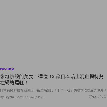
Beauty
像奇蹟般的美女！這位 13 歲日本瑞士混血模特兒
在網絡爆紅！
日本網民都在為她瘋狂，甚至指她比「千年一遇」的橋本環奈還要漂亮！
By
Crystal Chan
/
2019年8月28日
182
0