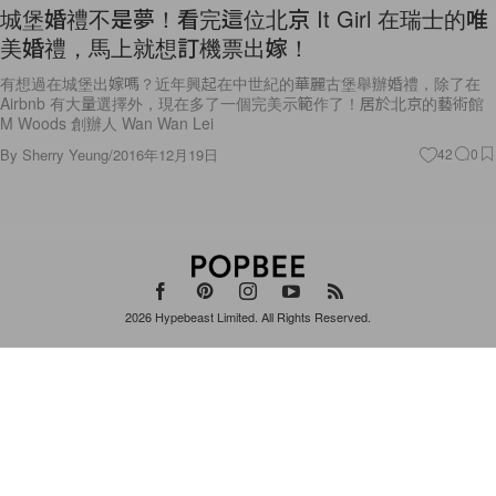
城堡婚禮不是夢！看完這位北京 It Girl 在瑞士的唯
美婚禮，馬上就想訂機票出嫁！
有想過在城堡出嫁嗎？近年興起在中世紀的華麗古堡舉辦婚禮，除了在
Airbnb 有大量選擇外，現在多了一個完美示範作了！居於北京的藝術館
M Woods 創辦人 Wan Wan Lei
By
Sherry Yeung
/
2016年12月19日
42
0
2026
Hypebeast Limited
. All Rights Reserved.