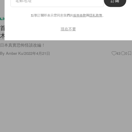
訂閱
點擊訂閱即表示您同意我們的
服務條款
與
隱私政策
。
Lifestyle
首次主演恐怖電影《牛首村》即將上映，Kōki 透露
現在不要
木村拓哉為她寫下的暖心鼓勵！
日本真實恐怖怪談改編！
By
Amber Ku
/
2022年4月21日
43
0