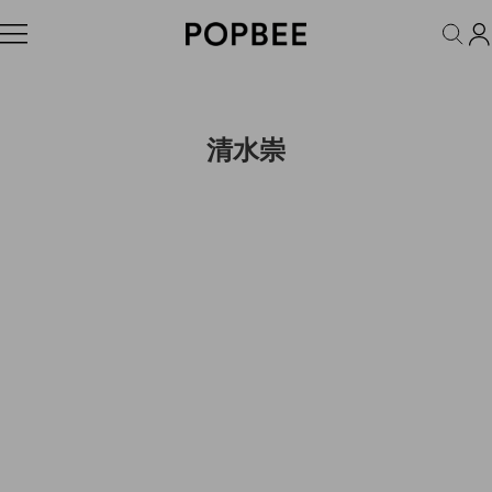
FASHION
ACCESSORIES
BEAUTY
WELLNESS
LIFESTYLE
清水崇