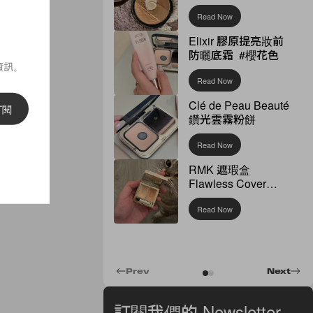
Read Now
Elixir 膠原提亮妝前
防曬底霜 #櫻花色
資訊。
Read Now
Clé de Peau Beauté
訂閱
鑽光雲霧粉餅
Read Now
RMK 遮瑕盒
Flawless Cover
Concealer
Read Now
Prev
Next
訂閱我們的 Newsletter