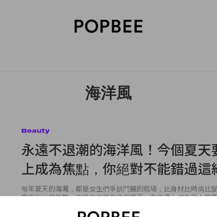
SORIES
BEAUTY
WELLNESS
LIFESTYLE
CELEBRITIES
V
海洋風
Beauty
永遠不退潮的海洋風！今個夏天
上成為焦點，你絕對不能錯過這
每年夏天的海灘，都是女生們爭妍鬥麗的戰場，比身材比時尚比
突圍而出的氣勢。假若你也想在這個夏天，在海灘上成為眾人的
獨特的泳衣，或許你更需要追隨一下這股潮流。 有