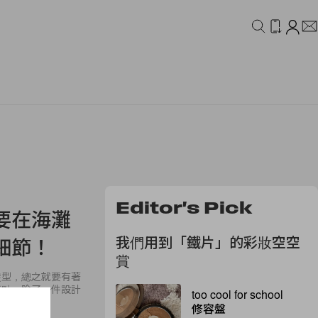
IDEO
CAMPAIGN
Editor's Pick
要在海灘
我們用到「鐵片」的彩妝空空
細節！
賞
髮型，總之就要有著
焦點，除了一件設計
too cool for school
修容盤