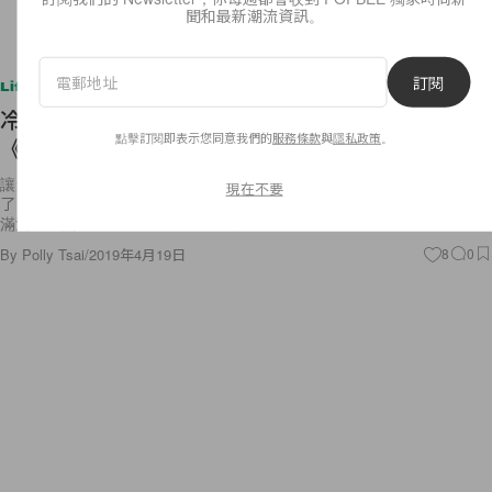
聞和最新潮流資訊。
訂閱
Lifestyle
冷藏後就會出現 Arya 的刺殺名單，這瓶汽水讓
點擊訂閱即表示您同意我們的
服務條款
與
隱私政策
。
《Game of Thrones》影迷瘋狂了！
讓影迷們等了許久的《Game of Thrones》最後一季終於在不久前開播
現在不要
了，首集便拿下最高收視紀錄，而從釋出預告到正式播出這段時間版面被
滿滿的相關新聞及周邊商品給攻佔，HBO
By
Polly Tsai
/
2019年4月19日
8
0