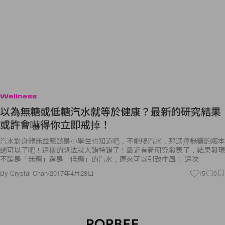
Wellness
以為無糖或低糖汽水就等於健康？最新的研究結果
或許會嚇得你立即戒掉！
汽水對身體無益應該是小學生也知道吧，不能喝汽水，那選擇無糖的版本
總可以了吧！這樣的想法就大錯特錯了！最近有新研究發表了，結果發現
不論是「無糖」還是「低糖」的汽水，原來可以引致中風！ 這次
By
Crystal Chan
/
2017年4月28日
15
0