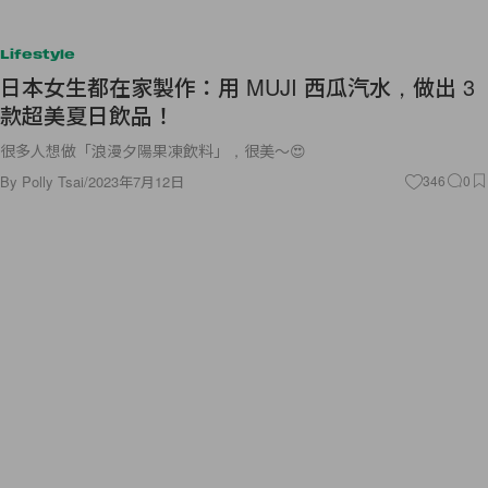
Lifestyle
日本女生都在家製作：用 MUJI 西瓜汽水，做出 3
款超美夏日飲品！
很多人想做「浪漫夕陽果凍飲料」，很美～😍
By
Polly Tsai
/
2023年7月12日
346
0