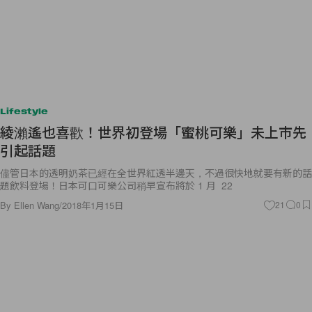
Lifestyle
綾瀨遙也喜歡！世界初登場「蜜桃可樂」未上市先
引起話題
儘管日本的透明奶茶已經在全世界紅透半邊天，不過很快地就要有新的話
題飲料登場！日本可口可樂公司稍早宣布將於 1 月 22
By
Ellen Wang
/
2018年1月15日
21
0