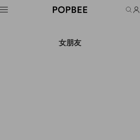
FASHION
ACCESSORIES
BEAUTY
WELLNESS
LIFESTYLE
女朋友