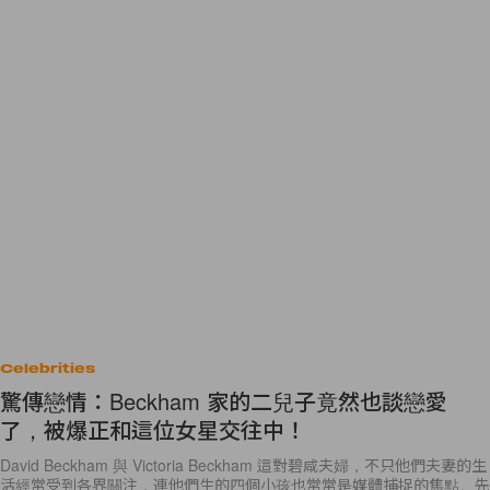
Celebrities
驚傳戀情：Beckham 家的二兒子竟然也談戀愛
了，被爆正和這位女星交往中！
David Beckham 與 Victoria Beckham 這對碧咸夫婦，不只他們夫妻的生
活經常受到各界關注，連他們生的四個小孩也常常是媒體捕捉的焦點。先