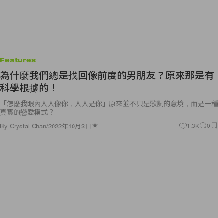
Features
為什麼我們總是找回像前度的男朋友？原來那是有
科學根據的！
「怎麼我眼內人人像你，人人是你」原來並不只是歌詞的意境，而是一種
真實的戀愛模式？
By
Crystal Chan
/
2022年10月3日
1.3K
0