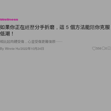
Wellness
如果你正在經歷分手折磨，這 5 個方法能陪你克服
低潮！
相比起肉體受傷，心靈受傷更難復原⋯⋯
By
Winnie Hu
/
2022年10月24日
356
0