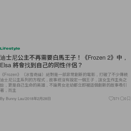
Lifestyle
迪士尼公主不再需要白馬王子！《Frozen 2》中，
Elsa 將會找到自己的同性伴侶？
《Frozen》（冰雪奇緣）絕對是一部非常創新的電影，打破了不少傳統
迪士尼公主系列的方程式，故事裡沒有設定一個王子，讓女生作主角之
餘，更是自己生命的英雄，不論男女老幼都立即被這個創新的故事吸引
著，而主
By
Bunny Lau
/
2018年2月28日
371
0