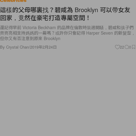
Celebrities
這樣的父母哪裏找？碧咸為 Brooklyn 可以帶女友
回家，竟然在豪宅打造專屬空間！
還記得早前 Victoria Beckham 的品牌在倫敦時裝週開騷，碧咸和孩子們
齊齊亮相支持媽媽的一幕嗎？或許你只會記得 Harper Seven 的新髮型，
但你又有否注意到原來 Brooklyn
By
Crystal Chan
/
2019年2月24日
22
0