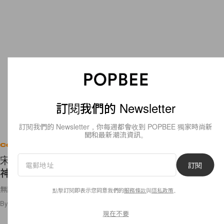
訂閱我們的 Newsletter
訂閱我們的 Newsletter，你每週都會收到 POPBEE 獨家時尚新
聞和最新潮流資訊。
Celebrities
宋慧喬是緋聞女孩？曾跟她傳過戀情的全是一線男
訂閱
神！
無論宋慧喬的愛情路如何，也希望她最後能得到幸福！
點擊訂閱即表示您同意我們的
服務條款
與
隱私政策
。
By
Katie Yip
/
2019年6月28日
260
0
現在不要