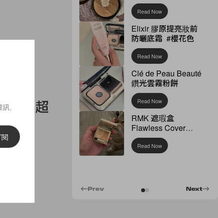
Read Now
Elixir 膠原提亮妝前
防曬底霜 #櫻花色
Read Now
Clé de Peau Beauté
鑽光雲霧粉餅
班樓聯乘超
Read Now
資訊。
RMK 遮瑕盒
Flawless Cover
訂閱
Concealer
Read Now
Prev
Next