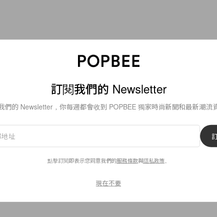
19
0
訂閱我們的 Newsletter
Lifestyle
明天限定！Shake Shack x 大
我們的 Newsletter，你每週都會收到 POPBEE 獨家時尚新聞和最新潮流
級限量麻辣漢堡包
鮮味牛肉配微辣醬汁，讓人停不了口的美味漢堡包！
點擊訂閱即表示您同意我們的
服務條款
與
隱私政策
。
By
Audrey Tsang
/
2019年7月12日
現在不要