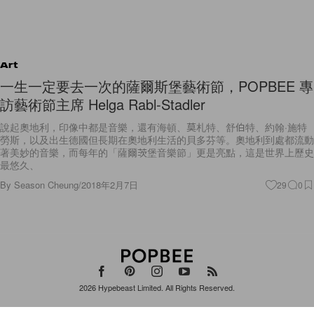
Art
一生一定要去一次的薩爾斯堡藝術節，POPBEE 專
訪藝術節主席 Helga Rabl-Stadler
說起奧地利，印像中都是音樂，還有海頓、莫札特、舒伯特、約翰·施特
勞斯，以及出生德國但長期在奧地利生活的貝多芬等。奧地利到處都流動
著美妙的音樂，而每年的「薩爾茨堡音樂節」更是亮點，這是世界上歷史
最悠久、
By
Season Cheung
/
2018年2月7日
29
0
2026
Hypebeast Limited
. All Rights Reserved.