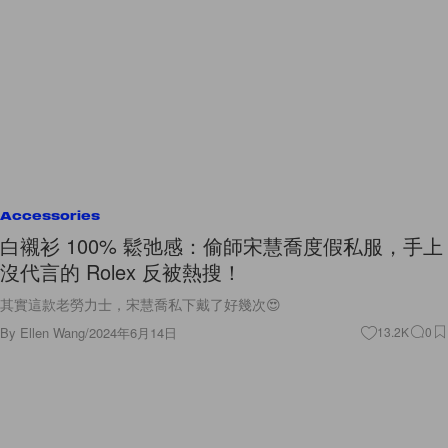
Accessories
白襯衫 100% 鬆弛感：偷師宋慧喬度假私服，手上
沒代言的 Rolex 反被熱搜！
其實這款老勞力士，宋慧喬私下戴了好幾次😍
By
Ellen Wang
/
2024年6月14日
13.2K
0