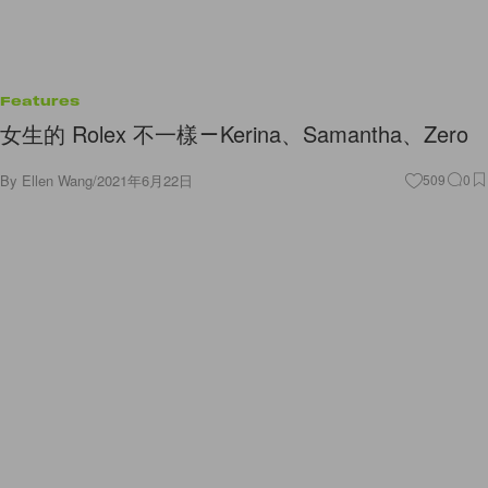
Features
女生的 Rolex 不一樣－Kerina、Samantha、Zero
By
Ellen Wang
/
2021年6月22日
509
0