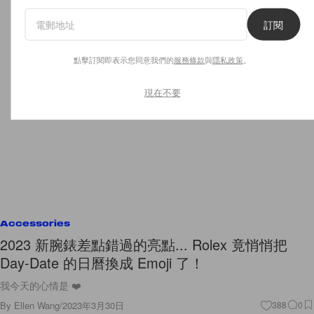
訂閱
點擊訂閱即表示您同意我們的
服務條款
與
隱私政策
。
現在不要
Accessories
2023 新腕錶差點錯過的亮點... Rolex 竟悄悄把
Day-Date 的日曆換成 Emoji 了！
我今天的心情是 ❤️
By
Ellen Wang
/
2023年3月30日
388
0