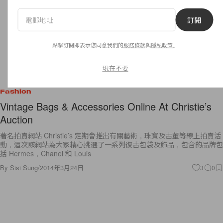
訂閱
點擊訂閱即表示您同意我們的
服務條款
與
隱私政策
。
現在不要
Fashion
Vintage Bags & Accessories Online At Christie’s
Auction
著名拍賣網站 Christie’s 定期會推出有關藝術，珠寶及古董等線上拍賣活
動，這次該網站為大家精心挑選了一系列復古包袋及飾品，包含的品牌包
括 Hermes，Chanel 和 Louis
By
Sisi Sung
/
2014年3月24日
3
0