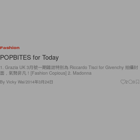
Fashion
POPBITES for Today
1. Grazia UK 3月號一期雜誌特別為 Riccardo Tisci for Givenchy 拍攝封
面，氣勢非凡！[Fashion Copious] 2. Madonna
By
Vicky Wai
/
2014年3月24日
2
0