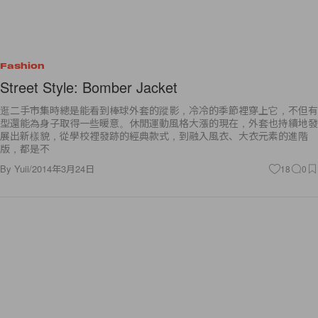
Fashion
Street Style: Bomber Jacket
逛二手市集時總是能看到棒球外套的蹤影，冷冷的季節裡穿上它，不但有
型還能為身子取得一些暖意。休閒運動風格大漲的現在，外套也持續地發
展出新樣貌，從學校裡發跡的經典款式，到融入風衣、大衣元素的進階
版，都是不
By
Yuii
/
2014年3月24日
18
0