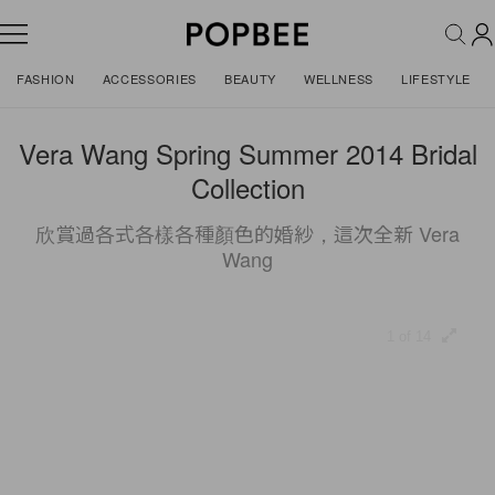
FASHION
ACCESSORIES
BEAUTY
WELLNESS
LIFESTYLE
Vera Wang Spring Summer 2014 Bridal
Collection
欣賞過各式各樣各種顏色的婚紗，這次全新 Vera
Wang
1 of 14