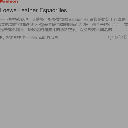
Fashion
Loewe Leather Espadrilles
一不留神就發現，身邊多了好多雙類似 espadrilles 這樣的便鞋！可真是
越穿越愛它們呢哈哈～襯著春暖花開的時節恰恰好，適合去附近走走，或
是去郊外踏青，吸收這飽滿無比的清新空氣。以柔軟皮革聞名的
By
POPBEE Team
/
2014年3月24日
13
0