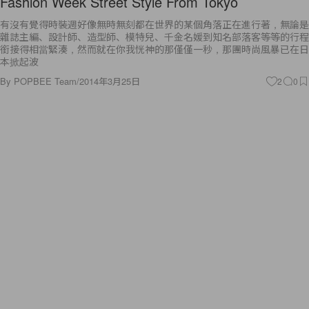
Fashion Week Street Style From Tokyo
有沒有覺得時裝週好像無時無刻都在世界的某個角落正在進行著，無論是
雜誌主編、設計師、造型師、模特兒、千金名媛到知名部落客等等的行程
銜接得相當緊湊，然而就在你我恍神的那僅僅一秒，那團時尚風暴已在日
本掀起波
By
POPBEE Team
/
2014年3月25日
2
0