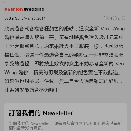
Fashion
Wedding
By
Sisi Sung
/
Mar 25, 2014
74
0
欣賞過各式各樣各種顏色的婚紗，這次全新 Vera Wang
婚紗還是讓人眼前一亮。罕有地將黑色注入設計元素中
十分大膽富創意，原來婚紗與平日服裝一樣，也可以張
揚個性。挑選一件最適合自己的婚紗是一件非常漫長但
享受的過程，即將披上嫁衣的女生不妨參考全新的 Vera
Wang 婚紗，精美的剪裁及創新的配色實在不該錯過。
如果你也想挑選一件獨一無二且令人過目難忘的婚紗，
此系列就最適合不過啦！
訂閱我們的 Newsletter
訂閱我們的 Newsletter，你每週都會收到 POPBEE 獨家時尚新
聞和最新潮流資訊。