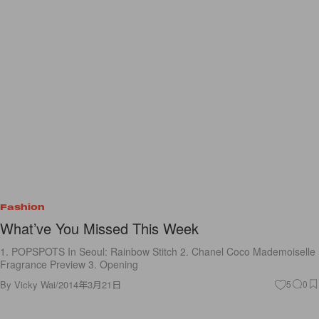
Fashion
What’ve You Missed This Week
1. POPSPOTS In Seoul: Rainbow Stitch 2. Chanel Coco Mademoiselle
Fragrance Preview 3. Opening
By
Vicky Wai
/
2014年3月21日
5
0