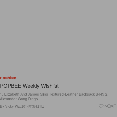
Fashion
POPBEE Weekly Wishlist
1. Elizabeth And James Sling Textured-Leather Backpack $445 2.
Alexander Wang Diego
By
Vicky Wai
/
2014年3月21日
15
0