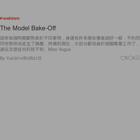
Fashion
The Model Bake-Off
說來每個時期都熱衷於不同事物，身邊有許多朋友像是說好一般，不約而
同地對烘焙產生了興趣，持續到現在，大部分都投身於相關專業工作了，
過去怎麼樣也料想不到。Miss Vogue
By
Yuii
/
2014年3月21日
5
0