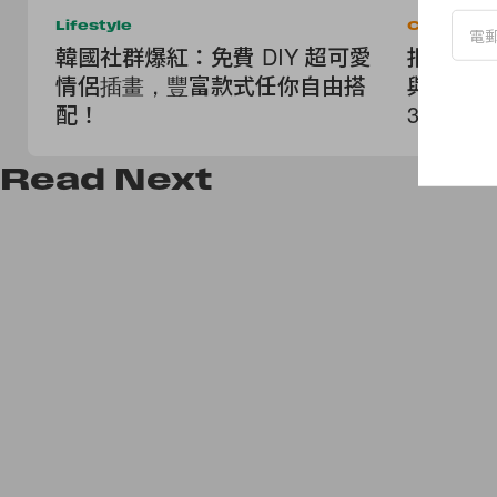
Lifestyle
Celebritie
韓國社群爆紅：免費 DIY 超可愛
拒絕把婚禮變
情侶插畫，豐富款式任你自由搭
與 Trav
配！
3 位「
單！
Read
Next