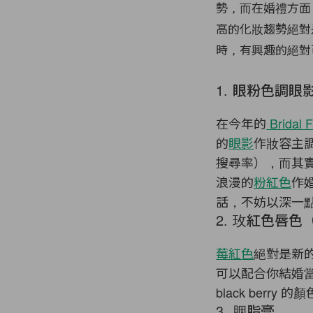
勢，而在婚禮方面
高的化妝趨勢絕對
時，有興趣的絕對
1. 眼粉色調眼影（
在今年的
Bridal 
的
眼影
作妝容主調，
搜尋率），而其
浪漫的
粉紅色
作
話，不妨以深一
2. 玫紅色唇色（B
莓紅色
絕對是新的
可以配合你結婚
black ber
3. 胭脂膏