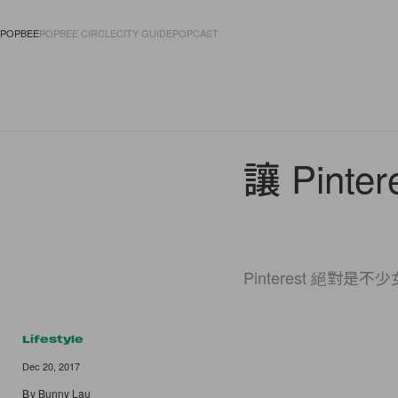
POPBEE
POPBEE CIRCLE
CITY GUIDE
POPCAST
FASHION
ACCES
讓 Pint
Pinterest 
Lifestyle
Dec 20, 2017
By
Bunny Lau