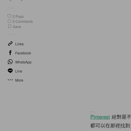
2
Pops
0
Comments
Save
Links
Facebook
WhatsApp
Line
More
Pinterest
絕對是不
都可以在那裡找到，