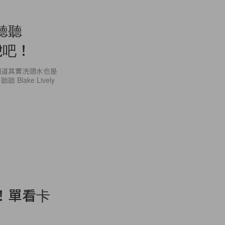
聽聽
樣說吧！
知道其實洗頭水也是
ake Lively
！單看卡