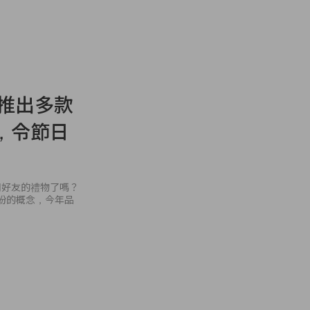
氣推出多款
，令節日
朋好友的禮物了嗎？
繽紛的概念，今年品