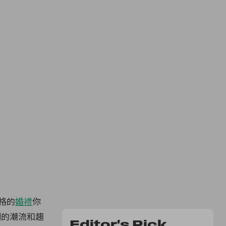
格的
婚禮
你
別的潮流和趨
Editor's Pick