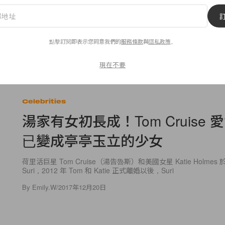
s
Celebrities
秀場：Taylor Swift
Dua Lipa 正式結婚了！與
is Kelce 婚禮傳卡關，這
Turner 倫敦低調完婚
點擊訂閱即表示您同意我們的
服務條款
與
隱私政策
。
巨星好友」竟被踢出名
婚紗造型美得像電影畫
現在不要
Celebrities
湯家有女初長成！Tom Cruise 愛女
已變成亭亭玉立的少女
荷里活巨星 Tom Cruise（湯告魯斯）和美國女星 Katie Holmes 
Suri，2012 年 Tom 和 Katie 正式離婚以後，Suri
By
Emily.W
/
2017年12月20日