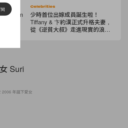
Celebrities
Lif
訂閱
 Callum
少時首位出嫁成員誕生啦！
過
，白色西裝
Tiffany & 卞約漢正式升格夫妻，
完
面
從《逆貧大叔》走進現實的浪漫
拉
劇本
愛》
 Suri
於 2006 年誕下愛女