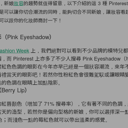
，新娘
妝容
的趨勢就值得留意，以下介紹的這 3 種 Pinteres
是可以讓你切合潮流的同時，能夠切合不同新娘，讓妝容看
可以跟你的化妝師商討一下！
Pink Eyeshadow）
Fashion Week
上，我們絕對可以看到不少品牌的模特兒
而 Pinterest 上亦多了不少人搜尋 Pink Eyeshadow
實紅色色調的眼影在今年亦早已經是一個狀容潮流，來年
婚禮當天的眼影吧！若然你性粉紅色會很難駕馭或讓眼睛
點的色調在眼睛上加點陰影。
erry Lip）
紅唇顏色（增加了 71% 搜尋率），它有著不同的色調
當天的造型，若然你是偏向型格的新娘，你可以選擇深一
ry 的顏色；而淺色一點的莓紅色就可以帶出溫柔的感覺。