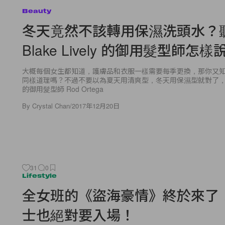
Beauty
冬天竟然不該轉用保濕洗頭水？
Blake Lively 的御用髮型師怎
大概每個女生都知道，護膚品和衣服一樣需要每季更換，那你又
同樣道理嗎？不過不要以為夏天用清爽型，冬天用保濕型就對了，聽聽 Bl
的御用髮型師 Rod Ortega
By
Crystal Chan
/
2017年12月20日
31
0
Lifestyle
全女班的《盜海豪情》終於來了
士也絕對要入場！