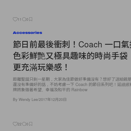
11
0
Accessories
節日前最後衝刺！Coach 一口
色彩鮮艷又極具趣味的時尚手袋
更充滿玩樂感！
距離聖誕只剩一星期，大家為佳節做好準備沒有？想好了送給親
還沒有準備好的話，不妨考慮一下 Coach 的節日系列吧！延續
牌將象徵著希望、幸福及和平的 Rainbow
By
Wendy Lee
/
2017年12月20日
22
0