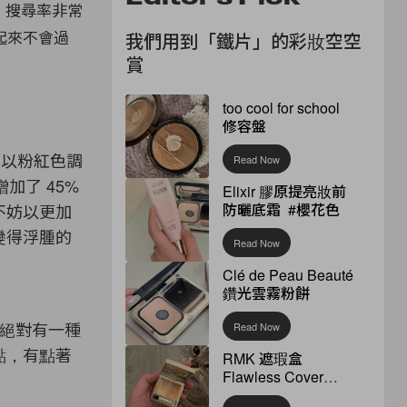
t 搜尋率非常
起來不會過
我們用到「鐵片」的彩妝空空
賞
too cool for school
修容盤
都以粉紅色調
Read Now
（增加了 45%
Elixir 膠原提亮妝前
防曬底霜 #櫻花色
不妨以更加
變得浮腫的
Read Now
Clé de Peau Beauté
鑽光雲霧粉餅
，絕對有一種
Read Now
點，有點著
RMK 遮瑕盒
Flawless Cover
Concealer