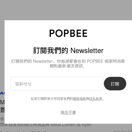
訂閱我們的 Newsletter
訂閱我們的 Newsletter，你每週都會收到 POPBEE 獨家時尚新
聞和最新潮流資訊。
訂閱
Accessories
點擊訂閱即表示您同意我們的
服務條款
與
隱私政策
。
Miranda Kerr 早已被它的設計俘虜！看看這個澳洲
首飾品牌如何利用貝殼緊抓你的購物慾
現在不要
早春系列的時裝周總像曇花般只能一現，持久度往往不及春夏系列，但兩
個來自澳洲的獨立時尚品牌 Albus Lumen 及 Ryan