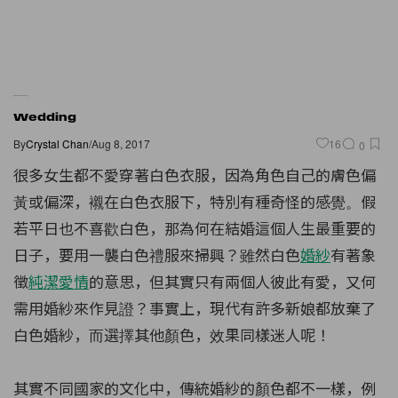
Wedding
By
Crystal Chan
/
Aug 8, 2017
16
0
很多女生都不愛穿著白色衣服，因為角色自己的膚色偏
黃或偏深，襯在白色衣服下，特別有種奇怪的感覺。假
若平日也不喜歡白色，那為何在結婚這個人生最重要的
日子，要用一襲白色禮服來掃興？雖然白色
婚紗
有著象
徵
純潔愛情
的意思，但其實只有兩個人彼此有愛，又何
需用婚紗來作見證？事實上，現代有許多新娘都放棄了
白色婚紗，而選擇其他顏色，效果同樣迷人呢！
其實不同國家的文化中，傳統婚紗的顏色都不一樣，例