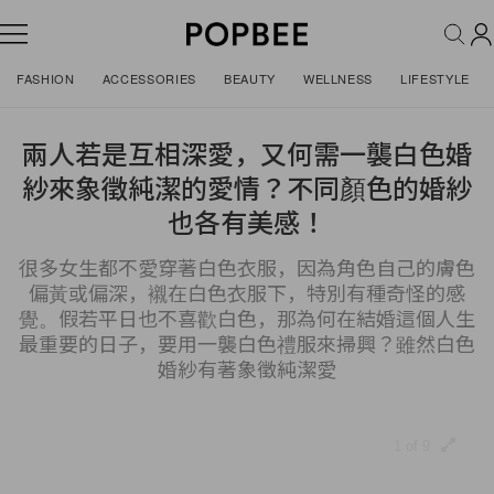
FASHION
ACCESSORIES
BEAUTY
WELLNESS
LIFESTYLE
兩人若是互相深愛，又何需一襲白色婚
紗來象徵純潔的愛情？不同顏色的婚紗
也各有美感！
很多女生都不愛穿著白色衣服，因為角色自己的膚色
偏黃或偏深，襯在白色衣服下，特別有種奇怪的感
覺。假若平日也不喜歡白色，那為何在結婚這個人生
最重要的日子，要用一襲白色禮服來掃興？雖然白色
婚紗有著象徵純潔愛
1 of 9