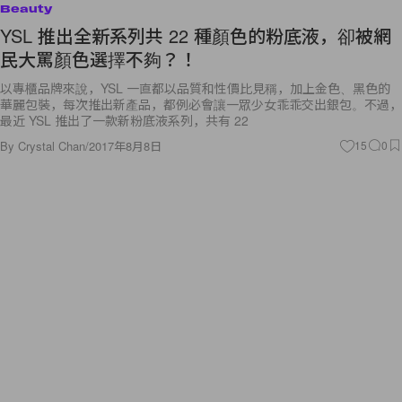
Beauty
YSL 推出全新系列共 22 種顏色的粉底液，卻被網
民大罵顏色選擇不夠？！
以專櫃品牌來說，YSL 一直都以品質和性價比見稱，加上金色、黑色的
華麗包裝，每次推出新產品，都例必會讓一眾少女乖乖交出銀包。不過，
最近 YSL 推出了一款新粉底液系列，共有 22
By
Crystal Chan
/
2017年8月8日
15
0