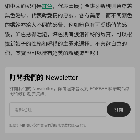
如中國的裙褂是
紅色
，代表喜慶；西班牙新娘則會穿着
黑色婚紗，代表對愛情的忠誠，各有美感。而不同顏色
的婚紗亦給人不同的感覺，例如粉色有可愛嬌俏的感
覺，鮮色感覺活潑，深色則有浪漫神秘的氣質，可以根
據新娘子的性格和婚禮的主題來選擇。不喜歡白色的
你，其實也可以擁有絕美的新娘造型呢！
訂閱我們的 Newsletter
訂閱我們的 Newsletter，你每週都會收到 POPBEE 獨家時尚新
聞和最新潮流資訊。
訂閱
點擊訂閱即表示您同意我們的
服務條款
與
隱私政策
。