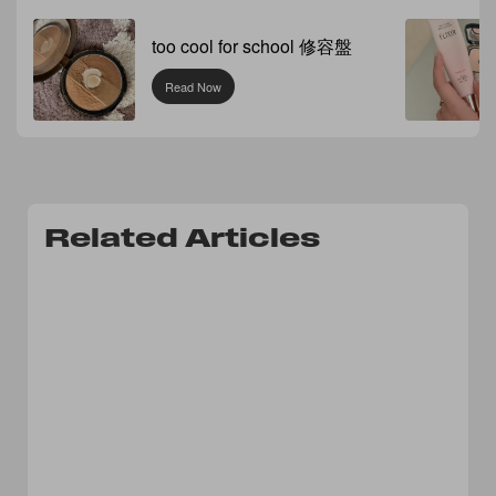
too cool for school 修容盤
Read Now
Related Articles