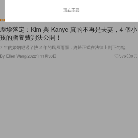
現在不要
Celebrities
塵埃落定：Kim 與 Kanye 真的不再是夫妻，4 個小
孩的贍養費判決公開！
7 年的婚姻經過了快 2 年的風風雨雨，終於正式在法律上劃下句點。
By
Ellen Wang
/
2022年11月30日
576
0