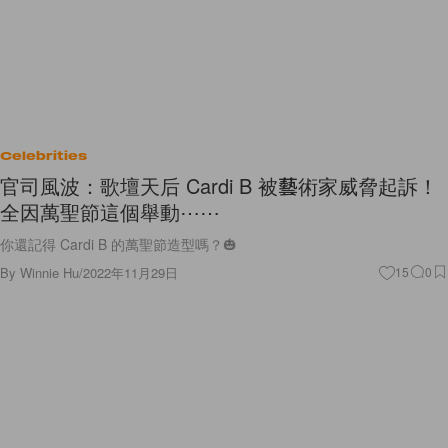
Celebrities
官司風波：歌壇天后 Cardi B 被藝術家威脅起訴！
全因萬聖節這個舉動⋯⋯
你還記得 Cardi B 的萬聖節造型嗎？🎃
By
Winnie Hu
/
2022年11月29日
15
0