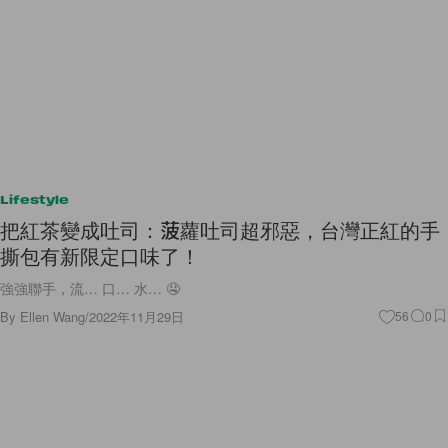
Lifestyle
把紅茶變成吐司：菠蘿吐司超邪惡，台灣正紅的手
撕包有新限定口味了！
強強聯手，流… 口… 水… 🤤
By
Ellen Wang
/
2022年11月29日
56
0