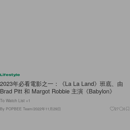
Lifestyle
2023年必看電影之一：《La La Land》班底、由
Brad Pitt 和 Margot Robbie 主演《Babylon》
To Watch List +1
By
POPBEE Team
/
2022年11月29日
27
0