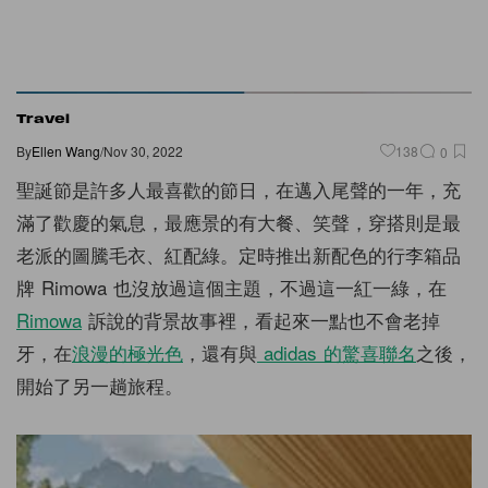
Travel
By
Ellen Wang
/
Nov 30, 2022
138
0
聖誕節是許多人最喜歡的節日，在邁入尾聲的一年，充
滿了歡慶的氣息，最應景的有大餐、笑聲，穿搭則是最
老派的圖騰毛衣、紅配綠。定時推出新配色的行李箱品
牌 Rimowa 也沒放過這個主題，不過這一紅一綠，在
Rimowa
訴說的背景故事裡，看起來一點也不會老掉
牙，在
浪漫的極光色
，還有與
adidas 的驚喜聯名
之後，
開始了另一趟旅程。