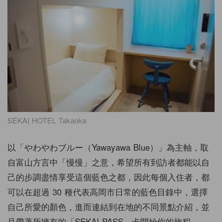
SEKAI HOTEL Takaoka
以「やわやわブルー（Yawayawa Blue）」為主軸，取
自富山方言中「慢慢」之意，希望所有到訪者都能以自
己的步調盡情享受這個藍色之都，因此每個入住者，都
可以在超過 30 種代表高岡市日常的藍色目錄中，選擇
自己所愛的顏色，進而連結到在地的不同景點介紹，並
且帶著所擁有的「SEKAI PASS」卡開始你的旅程。