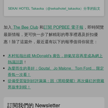
SEKAI HOTEL Takaoka（@sekaihotel_takaoka）分享的貼文
加入
The Bee Club
和
訂閱
POPBEE
電子報
，即時閱覽
最新情報，更可快一步了解精彩的尊享禮遇及折扣優
惠！除了這篇外，最近還有以下的報導值得你留意：
木村拓哉出鏡 McDonald’s 廣告，帥氣笑容再度成為網上
熱議話題
！
為愛而生的美好：Goutal、Jo Malone、Tom Ford… 限定
香氛一次看！
從備受質疑到好評滿滿：因《黑暗榮耀》再次爆紅的寶藏
男孩李到晛！
訂閱我們的 Newsletter