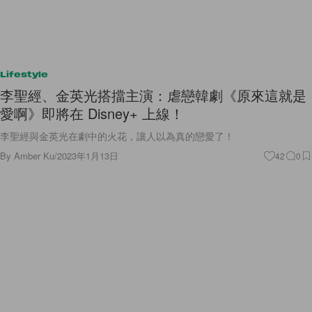
Lifestyle
李聖經、金英光搭擋主演：虐戀韓劇《原來這就是
愛啊》即將在 Disney+ 上線！
李聖經與金英光在劇中的火花，讓人以為真的戀愛了！
By
Amber Ku
/
2023年1月13日
42
0