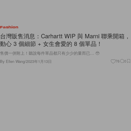
Fashion
台灣販售消息：Carhartt WIP 與 Marni 聯乘開箱，
動心 3 個細節 + 女生會愛的 8 個單品！
售價一併附上！聽說每件單品都只有少少的量而已… 🥹
By
Ellen Wang
/
2023年1月13日
76
0