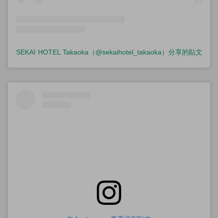
SEKAI HOTEL Takaoka（@sekaihotel_takaoka）分享的貼文