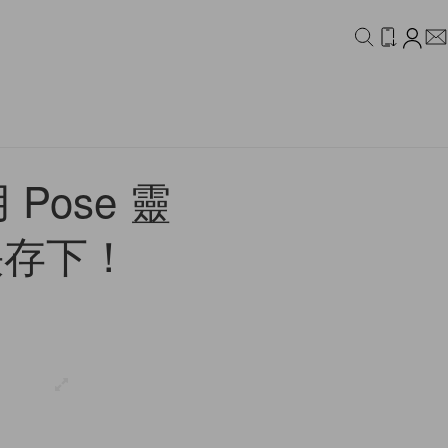
IDEO
CAMPAIGN
ose 靈
快存下！