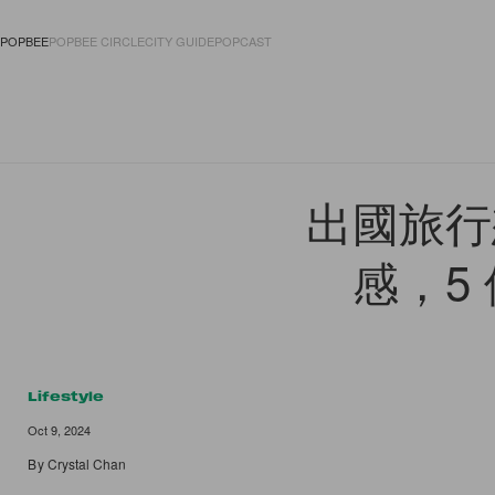
POPBEE
POPBEE CIRCLE
CITY GUIDE
POPCAST
FASHION
ACCES
出國旅行
感，5
Lifestyle
Oct 9, 2024
By
Crystal Chan