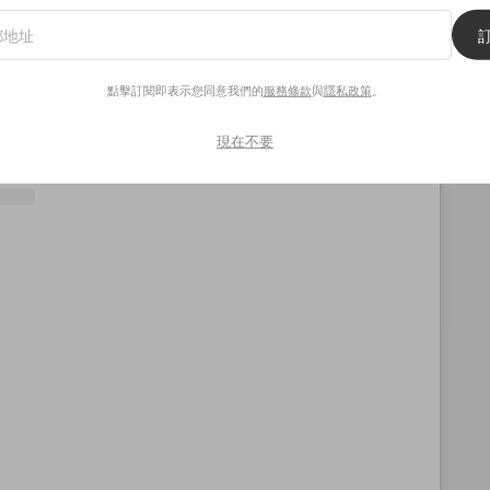
點擊訂閱即表示您同意我們的
服務條款
與
隱私政策
。
TWICE（@twicetagram）分享的貼文
現在不要