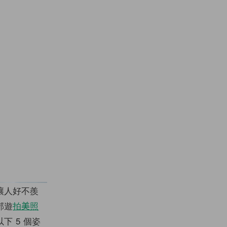
讓人好不羨
郊遊
拍美照
 5 個姿