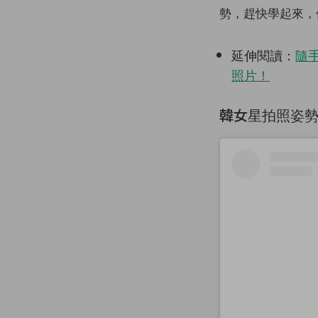
勢，趕快學起來，
延伸閱讀：
隨手
照片！
韓女星拍照姿勢 