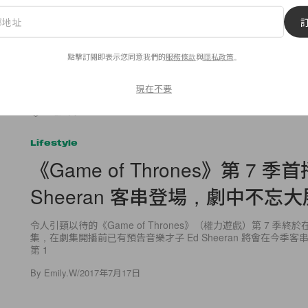
多得 Instagram，讓時裝迷可以發掘到不少時尚又負擔得起的
紐約的時尚女生特別鐘愛 Ajaie Alaie，令這小眾品牌在 Instag
率！Ajaie
By
Audrey Tsang
/
2017年7月17日
點擊訂閱即表示您同意我們的
服務條款
與
隱私政策
。
現在不要
14
0
Lifestyle
《Game of Thrones》第 7 季
Sheeran 客串登場，劇中不忘
令人引頸以待的《Game of Thrones》（權力遊戲）第 7 季終
集，在劇集開播前已有預告音樂才子 Ed Sheeran 將會在今季
第 1
By
Emily.W
/
2017年7月17日