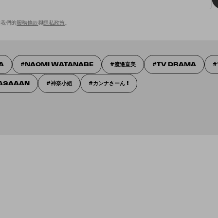
意我們的
服務條款
與
隱私政策
。
A
NAOMI WATANABE
渡邊直美
TV DRAMA
ASAAAN
神奈小姐
カンナさーん !