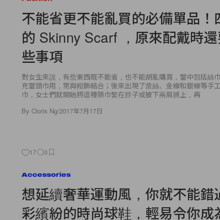
不能省更不能亂買的必備單品！
的 Skinny Scarf ，原來配戴
些事項
對女生來說，有些東西既不能省，也不能胡亂購買，當中包括絲
充當頭巾用，常與帽飾結合；後來出現了蕾絲、金線和銀線等手
巾，女士們就開始將這種領巾繫在脖子或披下兩肩膊上，再
By
Cloris Ng
/
2017年7月17日
17
0
Accessories
想延續奢華運動風，你就不能錯
彩繽紛的時尚球鞋，輕易令你成