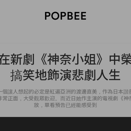
SORIES
BEAUTY
WELLNESS
LIFESTYLE
CELEBRITIES
V
在新劇《神奈小姐》中
搞笑地飾演悲劇人生
一個讓人想起的必定是紅遍亞洲的渡邊直美，作為日本諧
非常正面，大受觀眾歡迎。而近日她作主演的電視劇《神
放，單看預告已經能感受到