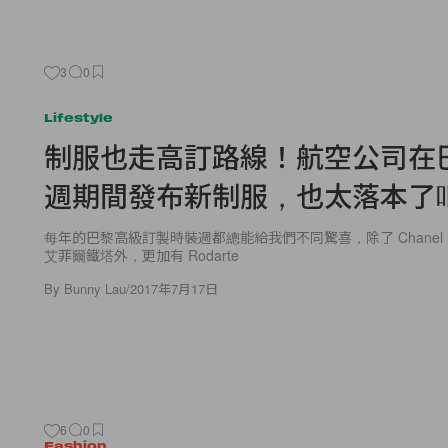
3
0
Lifestyle
制服也走高訂路線！航空公司在
週期間發布新制服，也太落本了
每年的巴黎高級訂製時裝週都總能給我們不同驚喜，除了 Chanel
艾菲爾鐵塔外，更加有 Rodarte
By
Bunny Lau
/
2017年7月17日
6
0
Fashion