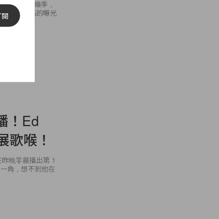
小眾品牌，最近幾季，
ram 上也有很高的曝光
訂閱
首播！Ed
大展歌喉！
於在昨晚零晨播出第 1
客串一角，想不到他在