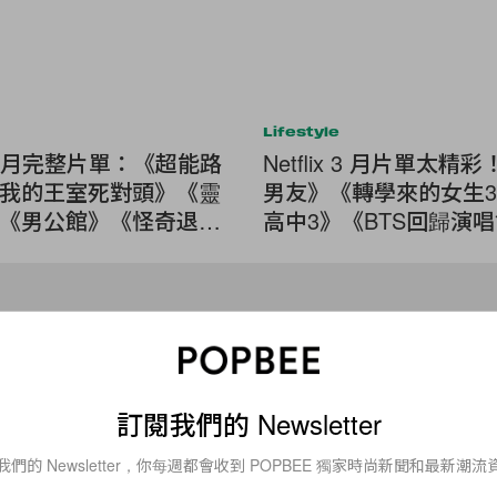
Lifestyle
ix 五月完整片單：《超能路
Netflix 3 月片單太精
我的王室死對頭》《靈
男友》《轉學來的女生
《男公館》《怪奇退休
高中3》《BTS回歸演唱會
Fashion
#發現 Instagram：簡約的設
細節感：這個小眾品牌成了紐約
訂閱我們的 Newsletter
新寵！
我們的 Newsletter，你每週都會收到 POPBEE 獨家時尚新聞和最新潮流