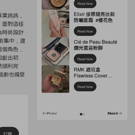
Read Now
Elixir 膠原提亮妝前
事業媽媽，
防曬底霜 #櫻花色
，面對這樣
為時尚設計
Read Now
劇集中，渡
Clé de Peau Beauté
鑽光雲霧粉餅
這個角色，
加獻出初
Read Now
然順利完
RMK 遮瑕盒
電視劇也備受
Flawless Cover
Concealer
Read Now
Prev
Next
訂閱