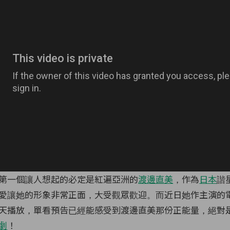
第一個讓人想起的必定是紅遍亞洲的
渡邊直美
，作為
日本
諧
愛讓她的形象非常正面，大受觀眾歡迎。而近日她作主演的
天播放，單看預告已經能感受到渡邊直美那份正能量，絕對
劇
！