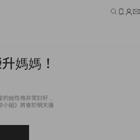
IDEO
CAMPAIGN
榮升媽媽！
星的她性格非常討好，
奈小姐》將會於明天播