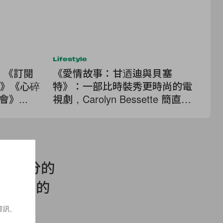
Lifestyle
Lif
彩！《訂閱
《愛情故事：甘迺迪與貝塞
劇
3》《心碎
特》：一部比時裝秀更時尚的電
《
》...
視劇，Carolyn Bessette 簡直是
幕
90's 極簡風格的教科書
計結合滿分的
時尚界的
資訊。