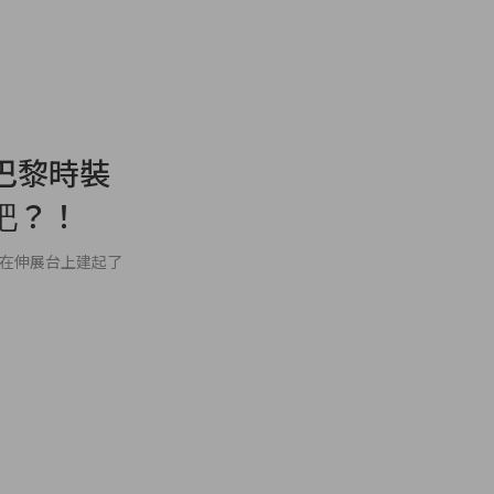
巴黎時裝
吧？！
 在伸展台上建起了