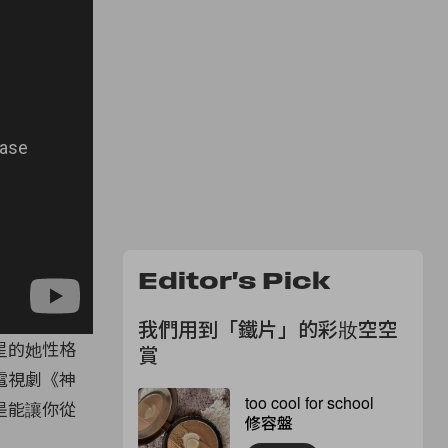
Editor's Pick
我們用到「鐵片」的彩妝空空
星的她性格
賞
電視劇《神
too cool for school
是能讓你從
修容盤