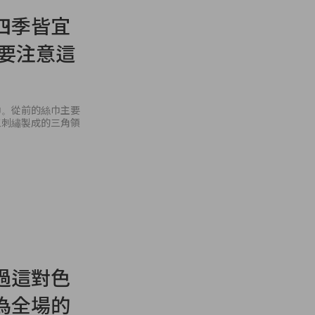
四季皆宜
時還要注意這
巾。從前的絲巾主要
工刺繡製成的三角領
過這對色
為全場的