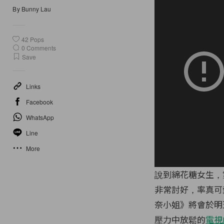
By
Bunny Lau
42
Pops
0
Comments
Save
Links
Facebook
WhatsApp
Line
More
說到綿花糖女生，
非常討好，率真可
奈小姐》將會於明
壓力中放鬆的
電視