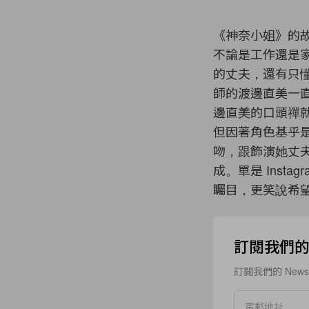
《神奈小姐》的
不論是工作還是
的丈夫，還有只
師的渡邊直美一
邊直美的口頭禪
但因著角色基乎
吻，跟飾演她丈
成。單是 Inst
矚目，更笑說希
訂閱我們的 N
訂閱我們的 New