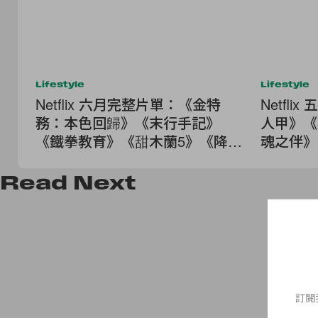
Lifestyle
Lifestyle
Netflix 六月完整片單：《金特
Netfl
務：本色回歸》《末行手記》
人甲》《
《鐵拳教育》《甜木蘭5》《降世
魂之伴》
神通2》...
鎮》...
Read
Next
訂閱