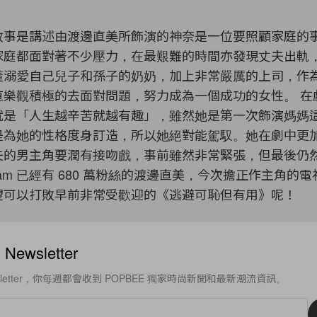
故事是講述由渡邊直美所飾演的神奈是一位要照顧家庭的
家庭都面對著不少壓力，在最艱難的時間亦發現丈夫出軌
懂溺愛自己兒子和孫子的奶奶，加上非常嚴厲的上司，作
直樂觀積極的去面對問題，努力成為一個成功的女性。
在
就是「人生越辛苦就越有趣」，雖然她是第一次飾演媽媽
是為她的性格度身訂造，所以她絕對能駕馭。她在劇中更
夫的男主角要潤有接吻戲，事前雖然非常緊張，但最後仍
agram 已經有 680 萬粉絲的渡邊直美，今次擔正作主角的
望可以打敗早前非常受歡迎的《逃避可恥但有用》呢！
ewsletter
sletter，你每週都會收到 POPBEE 獨家時尚新聞和最新潮流資訊。