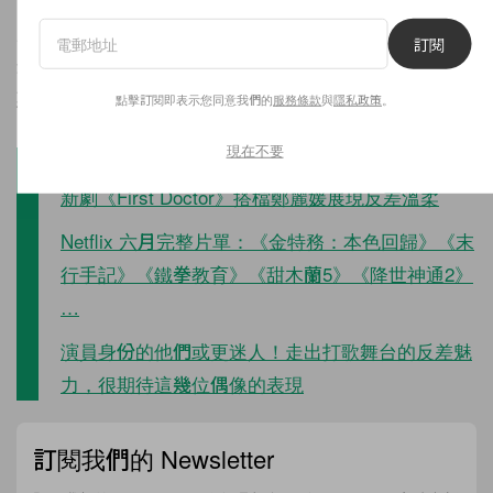
加入
Popbee Circle
和訂閱
Popbee
電子報，即時閱覽
訂閱
最新情報，更可快一步了解精彩的尊享禮遇及折扣優
惠！除了這篇外，最近還有以下的報導值得你留意：
點擊訂閱即表示您同意我們的
服務條款
與
隱私政策
。
現在不要
剛被《鐵拳教育》圈粉就迎來好消息！金武烈醫療
新劇《First Doctor》搭檔鄭麗媛展現反差溫柔
Netflix 六月完整片單：《金特務：本色回歸》《末
行手記》《鐵拳教育》《甜木蘭5》《降世神通2》
…
演員身份的他們或更迷人！走出打歌舞台的反差魅
力，很期待這幾位偶像的表現
訂閱我們的 Newsletter