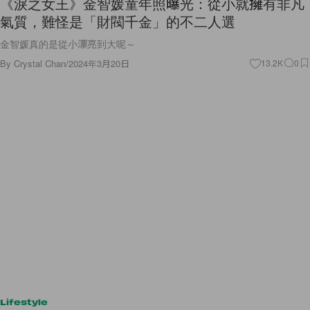
《淚之女王》金智媛童年照曝光：從小就擁有非凡
氣質，難怪是「財閥千金」的不二人選
金智媛真的是從小漂亮到大呢～
By
Crystal Chan
/
2024年3月20日
13.2K
0
Lifestyle