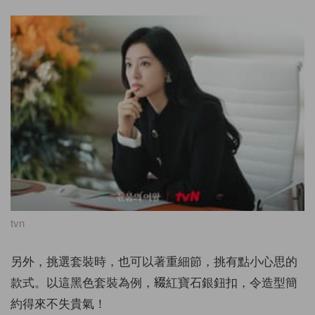
tvn
另外，挑選套裝時，也可以著重細節，挑有點小心思的
款式。以這黑色套裝為例，綴紅寶石銀鈕扣，令造型簡
約得來不失貴氣！