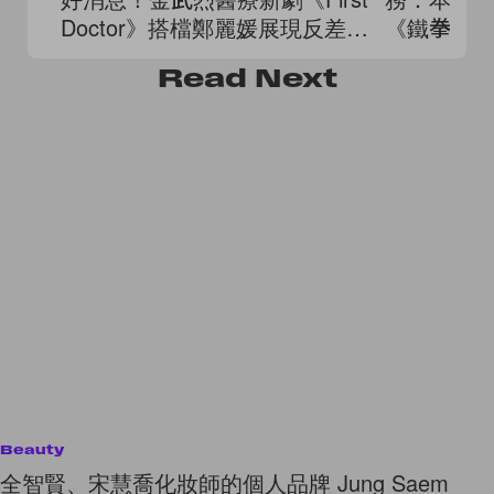
Doctor》搭檔鄭麗媛展現反差溫
《鐵拳教育
柔
世神通2》..
Read
Next
Beauty
全智賢、宋慧喬化妝師的個人品牌 Jung Saem