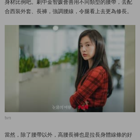
身材比例吧。劇中金智媛會善用不同類型的腰帶，去配
合西裝外套、長褲，強調腰線，令腿看上去更為修長。
tvn
當然，除了腰帶以外，高腰長褲也是拉長身體線條的好