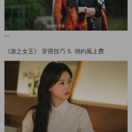
tvn
《淚之女王》 穿搭技巧
5.
簡約風上衣