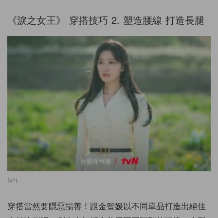
《淚之女王》 穿搭技巧
2.
塑造腰線 打造長腿
tvn
穿搭當然要隱惡揚善！跟金智媛以不同單品打造出絕佳