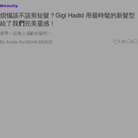
Beauty
煩惱該不該剪短髮？Gigi Hadid 用最時髦的新髮型
給了我們完美靈感！
春季一起換上減齡短髮吧！
By
Amber Ku
/
2024年3月20日
1.3K
0