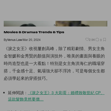
tvn
Movies & Dramas
Trends & Tips
By
Venus Law
/
Mar 20, 2024
2.9K
0
《淚之女王》收視屢創高峰，除了精彩劇情、男女主角
金智媛和金秀賢的顏值與演技外，唯美的畫面與養眼的
時尚造型也是一大看點！特別是女主角洪海仁的職場穿
搭，千金感十足、氣場強大卻不浮誇，可是每個女生都
必須學起來的穿搭技巧。
延伸閱讀：
《淚之女王》
3
大彩蛋：婚禮致敬世紀
CP
、
這款髮飾竟然要價
…