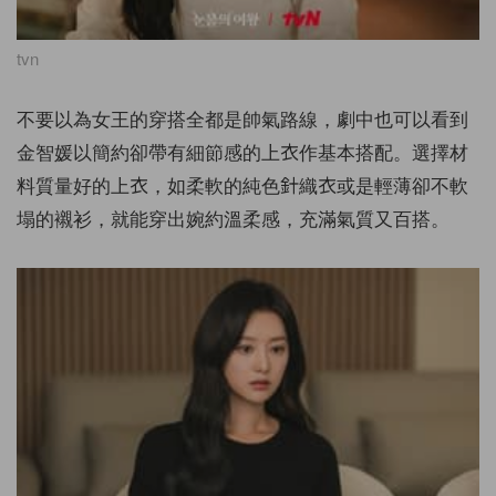
tvn
不要以為女王的穿搭全都是帥氣路線，劇中也可以看到
金智媛以簡約卻帶有細節感的上衣作基本搭配。選擇材
料質量好的上衣，如柔軟的純色針織衣或是輕薄卻不軟
塌的襯衫，就能穿出婉約溫柔感，充滿氣質又百搭。