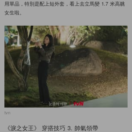
用單品，特別是配上短外套，看上去立馬變
1.7
米高䠷
女生啦。
tvn
《淚之女王》 穿搭技巧
3.
帥氣領帶