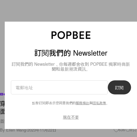
訂閱我們的 Newsletter
訂閱我們的 Newsletter，你每週都會收到 POPBEE 獨家時尚新
聞和最新潮流資訊。
訂閱
Beauty
穿梭時空裡的漫漫色彩：Popbee 在首爾，初次見
點擊訂閱即表示您同意我們的
服務條款
與
隱私政策
。
面 CHANEL Beauty 全新創作團隊！
現在不要
首爾的冬日暖陽灑進展覽的落地窗，每一個空間都好美！
By
Ellen Wang
/
2023年11月22日
636
0