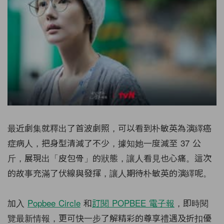
最近劇集就釋出了首波劇照，可以看到朴敏英為演繹癌
症病人，把身型清減了不少，據知她一度減至 37 公
斤，展現出「皮包骨」的狀態，讓人看見也心痛。這次
的故事充滿了伏線與發揮，讓人期待朴敏英的演繹呢。
加入
Popbee Circle
和
訂閱 POPBEE 電子報
，即時閱
覽最新情報，更可快一步了解精彩的尊享禮遇及折扣優