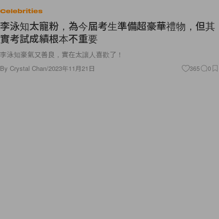
Celebrities
李泳知太寵粉，為今屆考生準備超豪華禮物，但其
實考試成績根本不重要
李泳知豪氣又善良，實在太讓人喜歡了！
By
Crystal Chan
/
2023年11月21日
365
0