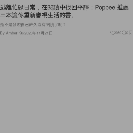
逃離忙碌日常，在閱讀中找回平靜：Popbee 推薦
三本讓你重新審視生活的書。
是不是發現自己許久沒有閱讀了呢？
By
Amber Ku
/
2023年11月21日
960
0