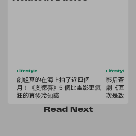
Lifestyle
Lifestyle
劇組真的在海上拍了近四個
影后蒼井優
月！《奧德賽》5 個比電影更瘋
劇《直到 
狂的幕後冷知識
次是致鬱
Read
Next