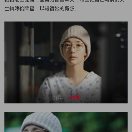
生轉嫁給閨蜜，以報復她的背叛。