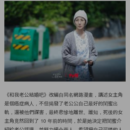
《和我老公結婚吧》改編自同名網路漫畫，講述女主角
是個癌症病人，不但揭發了老公公自己最好的閨蜜出
軌，還被他們謀害，最終悲慘地離世。誰知，死後的女
主角竟然回到了 10 年前的時間，於是她決定把閨蜜介
紹給老公認識，並努力撮合兩人，希望把自己可憐的人