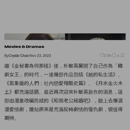
Images from Instagram@rachel_mypark/ tvN Drama
Movies & Dramas
By
Crystal Chan
/
Nov 23, 2023
2.5K
0
繼《金秘書為何那樣》後，朴敏英展開了自己作為「韓
劇女王」的時代，一連幾部作品包括《她的私生活》、
《氣象廳的人們：社內戀愛殘酷史篇》、《月水金火木
土》都充滿話題。最近再次迎來朴敏英新作的消息，這
部由漫畫改編而成的《和我老公結婚吧》，聽上去像浪
漫愛情劇，誰知原來是充滿反轉劇情的復仇劇，很值得
期待。