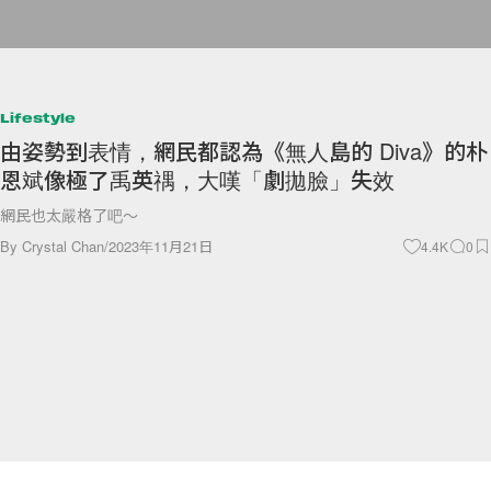
Lifestyle
由姿勢到表情，網民都認為《無人島的 Diva》的朴
恩斌像極了禹英禑，大嘆「劇拋臉」失效
網民也太嚴格了吧～
By
Crystal Chan
/
2023年11月21日
4.4K
0